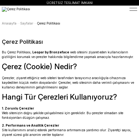
ÜCRETSİZ TESLİMAT İMKANI
SÜRDÜRÜLEBİLİR ÜRÜNLER
14 GÜNDE İADE HAKKI
ÜCRETSİZ TESLİMAT İMKANI
Anasayfa
Sayfalar
Çerez Politikası
SÜRDÜRÜLEBİLİR ÜRÜNLER
14 GÜNDE İADE HAKKI
Çerez Politikası
Bu Çerez Politikası,
Leopar by Bronzeface
web sitesini ziyaret eden kullanıcıların
gizliliğini korumak ve çerezler hakkında bilgilendirme yapmak amacıyla hazırlanmıştır.
Çerez (Cookie) Nedir?
Çerezler; ziyaret ettiğiniz web siteleri tarafından tarayıcınız aracılığıyla cihazınıza
kaydedilen küçük metin dosyalarıdır. Çerezler, web sitesinin daha verimli çalışmasını ve
kullanıcı deneyiminin geliştirilmesini sağlar.
Hangi Tür Çerezleri Kullanıyoruz?
1. Zorunlu Çerezler
Web sitemizin doğru şekilde çalışabilmesi için gereklidir. Bu çerezler olmadan site
fonksiyonları düzgün çalışmaz.
2. Performans ve Analitik Çerezler
Site kullanımını analiz ederek performansı artırmamıza yardımcı olur. Ziyaretçi sayısı,
ziyaret süresi gibi anonim veriler toplanır.