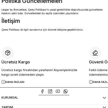
Politika Güncellemeleri
Leopar by Bronzeface, Çerez Politikası’nı yasal gereklilikler doğrultusunda güncelleme
hakkını saklı tutar. Güncellemeler bu sayfa üzerinden yayımlanır.
İletişim
Çerez Politikası ile ilgili sorularınız için bizimle iletişime geçebilirsiniz.
Ücretsiz Kargo
Güvenli Ö
Ücretsiz kargo fırsatından yararlanın! Alışverişlerinizde
Farklı ödeme p
kargo ücreti ödemeden ulaşın.
ödemelerinizi
DAHA FAZLASI
DAHA FAZL
KURUMSAL
YARDIM