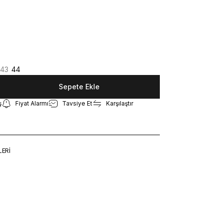
43
44
Sepete Ekle
ş
Fiyat Alarmı
Tavsiye Et
Karşılaştır
LERİ