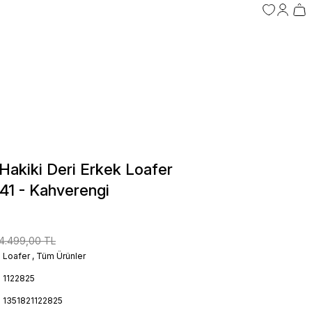
akiki Deri Erkek Loafer
41 - Kahverengi
4.499,00 TL
Loafer
,
Tüm Ürünler
1122825
1351821122825