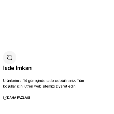
asual Ayakkabı BORDO - 43
İade İmkanı
Ekle
Ürünlerimizi 14 gün içinde iade edebilirsiniz. Tüm
koşullar için lütfen web sitemizi ziyaret edin.
DAHA FAZLASI
l Ayakkabı LACİVERT - 44