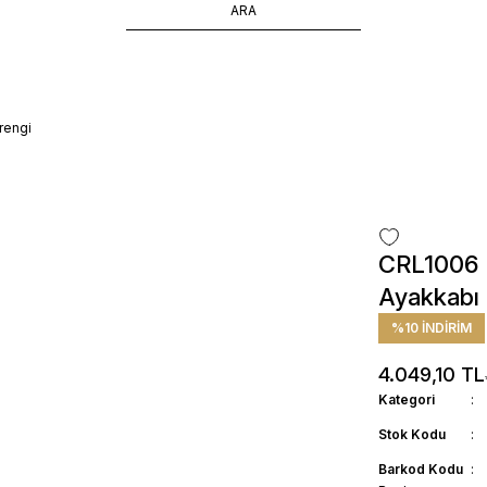
ÜCRETSİZ TESLİMAT İMKANI
SÜRDÜRÜLEBİLİR ÜRÜNLER
14 GÜNDE İADE HAKKI
rengi
CRL1006 H
Ayakkabı 
%10 İNDİRİM
4.049,10 TL
Kategori
Stok Kodu
Barkod Kodu