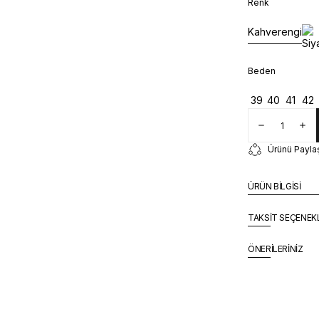
Renk
Kahverengi
Beden
39
40
41
42
Ürünü Payla
ÜRÜN BİLGİSİ
TAKSİT SEÇENEK
ÖNERİLERİNİZ