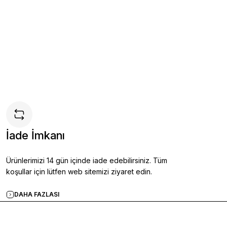
Ayakkabı KAHVERENGİ - 42
İade İmkanı
kle
Ürünlerimizi 14 gün içinde iade edebilirsiniz. Tüm
koşullar için lütfen web sitemizi ziyaret edin.
DAHA FAZLASI
kkabı LACİVERT - 44