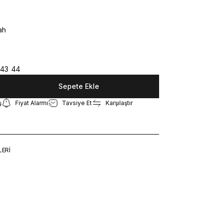
43
44
Sepete Ekle
ş
Fiyat Alarmı
Tavsiye Et
Karşılaştır
LERİ