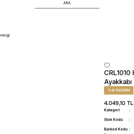
ÜCRETSİZ TESLİMAT İMKANI
SÜRDÜRÜLEBİLİR ÜRÜNLER
14 GÜNDE İADE HAKKI
erengi
CRL1010 H
Ayakkabı 
%10 İNDİRİM
4.049,10 TL
Kategori
Stok Kodu
Barkod Kodu