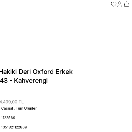
akiki Deri Oxford Erkek
43 - Kahverengi
4.499,00 TL
Casual
,
Tüm Ürünler
1122869
1351821122869