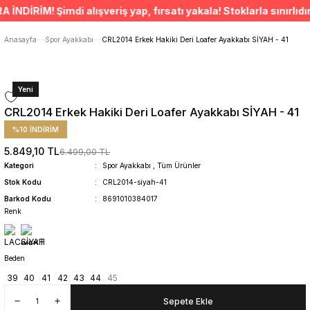
ÜCRETSİZ TESLİMAT İMKANI
İRİM! Şimdi alışveriş yap, fırsatı yakala! Stoklarla sınırlıdır.
SÜRDÜRÜLEBİLİR ÜRÜNLER
14 GÜNDE İADE HAKKI
Anasayfa
Spor Ayakkabı
CRL2014 Erkek Hakiki Deri Loafer Ayakkabı SİYAH - 41
Yeni
CRL2014 Erkek Hakiki Deri Loafer Ayakkabı SİYAH - 41
%10 İNDİRİM
5.849,10 TL
6.499,00 TL
Kategori
Spor Ayakkabı
,
Tüm Ürünler
Stok Kodu
CRL2014-siyah-41
Barkod Kodu
8691010384017
Renk
Beden
39
40
41
42
43
44
45
Sepete Ekle