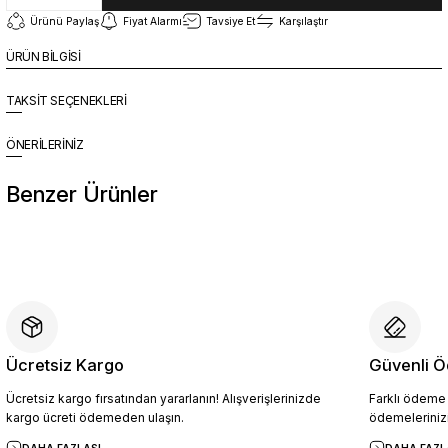
Ürünü Paylaş
Fiyat Alarmı
Tavsiye Et
Karşılaştır
ÜRÜN BİLGİSİ
TAKSİT SEÇENEKLERİ
ÖNERİLERİNİZ
Benzer Ürünler
%10
Yeni
YZN1026 Erkek Hakiki Deri Casual Ayakkabı SİYAH - 44
4.094,10 TL
4.549,00 TL
Ücretsiz Kargo
Güvenli Ö
Ücretsiz kargo fırsatından yararlanın! Alışverişlerinizde
Farklı ödeme p
Sepete Ekle
kargo ücreti ödemeden ulaşın.
ödemelerinizi