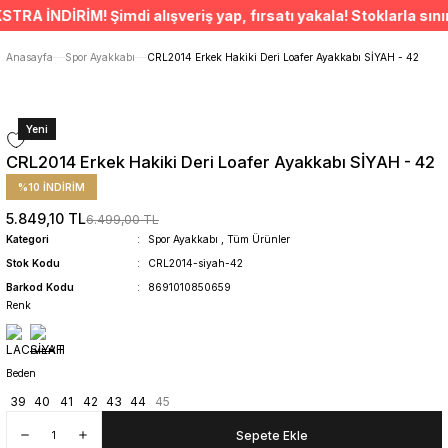
ÜCRETSİZ TESLİMAT İMKANI
 İNDİRİM! Şimdi alışveriş yap, fırsatı yakala! Stoklarla sınırlı
SÜRDÜRÜLEBİLİR ÜRÜNLER
14 GÜNDE İADE HAKKI
Anasayfa
Spor Ayakkabı
CRL2014 Erkek Hakiki Deri Loafer Ayakkabı SİYAH - 42
Yeni
CRL2014 Erkek Hakiki Deri Loafer Ayakkabı SİYAH - 42
%10 İNDİRİM
5.849,10 TL
6.499,00 TL
Kategori
Spor Ayakkabı
,
Tüm Ürünler
Stok Kodu
CRL2014-siyah-42
Barkod Kodu
8691010850659
Renk
Beden
39
40
41
42
43
44
45
Sepete Ekle