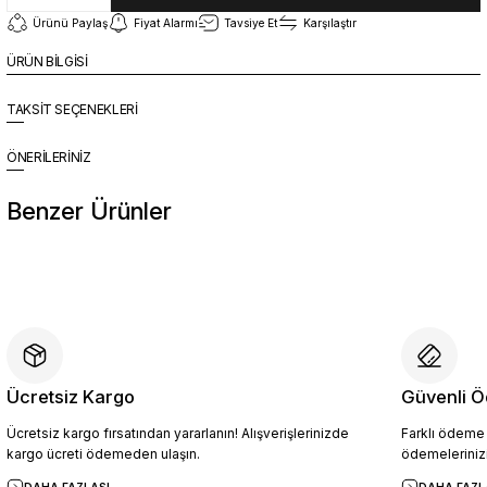
Ürünü Paylaş
Fiyat Alarmı
Tavsiye Et
Karşılaştır
ÜRÜN BİLGİSİ
TAKSİT SEÇENEKLERİ
ÖNERİLERİNİZ
Benzer Ürünler
%10
Yeni
YZN1026 Erkek Hakiki Deri Casual Ayakkabı SİYAH - 44
4.094,10 TL
4.549,00 TL
Ücretsiz Kargo
Güvenli Ö
Ücretsiz kargo fırsatından yararlanın! Alışverişlerinizde
Farklı ödeme p
Sepete Ekle
kargo ücreti ödemeden ulaşın.
ödemelerinizi