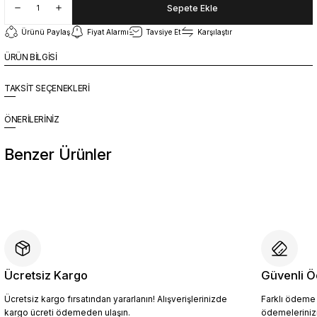
Sepete Ekle
Ürünü Paylaş
Fiyat Alarmı
Tavsiye Et
Karşılaştır
ÜRÜN BİLGİSİ
TAKSİT SEÇENEKLERİ
ÖNERİLERİNİZ
Benzer Ürünler
%10
Yeni
YZN1023 Erkek Hakiki Deri Spor Ayakkabı SİYAH - 44
4.409,10 TL
4.899,00 TL
Ücretsiz Kargo
Güvenli Ö
Ücretsiz kargo fırsatından yararlanın! Alışverişlerinizde
Farklı ödeme p
Sepete Ekle
kargo ücreti ödemeden ulaşın.
ödemelerinizi