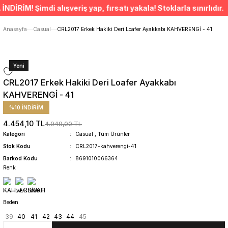
ÜCRETSİZ TESLİMAT İMKANI
İM! Şimdi alışveriş yap, fırsatı yakala! Stoklarla sınırlıdır. •
SÜRDÜRÜLEBİLİR ÜRÜNLER
14 GÜNDE İADE HAKKI
Anasayfa
Casual
CRL2017 Erkek Hakiki Deri Loafer Ayakkabı KAHVERENGİ - 41
Yeni
CRL2017 Erkek Hakiki Deri Loafer Ayakkabı
KAHVERENGİ - 41
%10 İNDİRİM
4.454,10 TL
4.949,00 TL
Kategori
Casual
,
Tüm Ürünler
Stok Kodu
CRL2017-kahverengi-41
Barkod Kodu
8691010066364
Renk
Beden
39
40
41
42
43
44
45