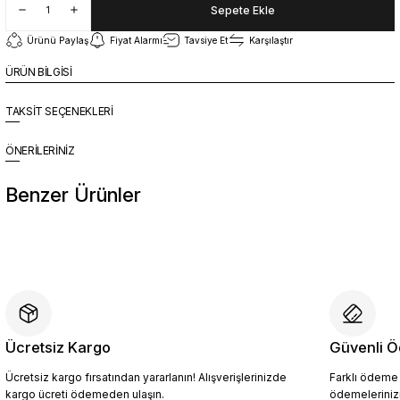
Sepete Ekle
Ürünü Paylaş
Fiyat Alarmı
Tavsiye Et
Karşılaştır
ÜRÜN BİLGİSİ
TAKSİT SEÇENEKLERİ
ÖNERİLERİNİZ
Benzer Ürünler
%10
Yeni
YZN1023 Erkek Hakiki Deri Spor Ayakkabı SİYAH - 44
4.409,10 TL
4.899,00 TL
Ücretsiz Kargo
Güvenli Ö
Ücretsiz kargo fırsatından yararlanın! Alışverişlerinizde
Farklı ödeme p
Sepete Ekle
kargo ücreti ödemeden ulaşın.
ödemelerinizi