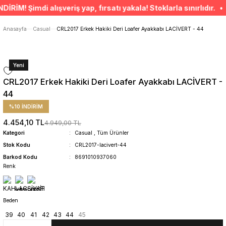
ÜCRETSİZ TESLİMAT İMKANI
! Şimdi alışveriş yap, fırsatı yakala! Stoklarla sınırlıdır. • 
SÜRDÜRÜLEBİLİR ÜRÜNLER
14 GÜNDE İADE HAKKI
Anasayfa
Casual
CRL2017 Erkek Hakiki Deri Loafer Ayakkabı LACİVERT - 44
Yeni
CRL2017 Erkek Hakiki Deri Loafer Ayakkabı LACİVERT -
44
%10 İNDİRİM
4.454,10 TL
4.949,00 TL
Kategori
Casual
,
Tüm Ürünler
Stok Kodu
CRL2017-lacivert-44
Barkod Kodu
8691010937060
Renk
Beden
39
40
41
42
43
44
45