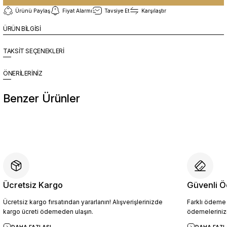
Ürünü Paylaş
Fiyat Alarmı
Tavsiye Et
Karşılaştır
ÜRÜN BİLGİSİ
TAKSİT SEÇENEKLERİ
ÖNERİLERİNİZ
Benzer Ürünler
%10
Yeni
YZN1014 Erkek Hakiki Deri Casual Ayakkabı SİYAH - 44
4.454,10 TL
4.949,00 TL
Ücretsiz Kargo
Güvenli Ö
Ücretsiz kargo fırsatından yararlanın! Alışverişlerinizde
Farklı ödeme p
Sepete Ekle
kargo ücreti ödemeden ulaşın.
ödemelerinizi