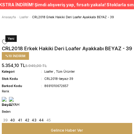
ÜCRETSİZ TESLİMAT İMKANI
A İNDİRİM! Şimdi alışveriş yap, fırsatı yakala! Stoklarla sınırl
SÜRDÜRÜLEBİLİR ÜRÜNLER
14 GÜNDE İADE HAKKI
Anasayfa
Loafer
CRL2018 Erkek Hakiki Deri Loafer Ayakkabı BEYAZ - 39
Yeni
CRL2018 Erkek Hakiki Deri Loafer Ayakkabı BEYAZ - 39
%10 İNDİRİM
5.354,10 TL
5.949,00 TL
Kategori
Loafer
,
Tüm Ürünler
Stok Kodu
CRL2018-beyaz-39
Barkod Kodu
8691010672657
Renk
Beden
39
40
41
42
43
44
45
Gelince Haber Ver