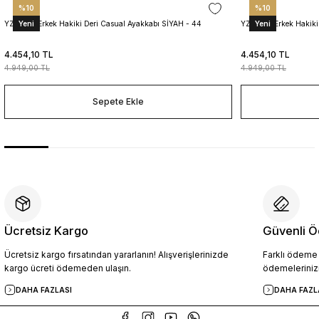
%10
%10
Yeni
Yeni
YZN1014 Erkek Hakiki Deri Casual Ayakkabı SİYAH - 44
YZN1014 Erkek Hakiki
4.454,10 TL
4.454,10 TL
4.949,00 TL
4.949,00 TL
Sepete Ekle
Ücretsiz Kargo
Güvenli Ö
Ücretsiz kargo fırsatından yararlanın! Alışverişlerinizde
Farklı ödeme p
kargo ücreti ödemeden ulaşın.
ödemelerinizi
DAHA FAZLASI
DAHA FAZL