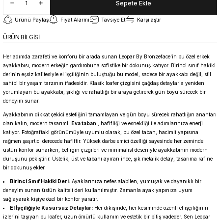
Sepete Ekle
Ürünü Paylaş
Fiyat Alarmı
Tavsiye Et
Karşılaştır
ÜRÜN BİLGİSİ
Her adımda zarafeti ve konforu bir arada sunan Leopar By Bronzeface'in bu özel erkek
ayakkabısı, modern erkeğin gardırobuna sofistike bir dokunuş katıyor. Birinci sınıf hakiki
derinin eşsiz kalitesiyle el işçiliğinin buluştuğu bu model, sadece bir ayakkabı değil, stil
sahibi bir yaşam tarzının ifadesidir. Klasik loafer çizgisini çağdaş detaylarla yeniden
yorumlayan bu ayakkabı, şıklığı ve rahatlığı bir araya getirerek gün boyu sürecek bir
deneyim sunar.
Ayakkabının dikkat çekici estetiğini tamamlayan ve gün boyu sürecek rahatlığın anahtarı
olan kalın, modern tasarımlı
Eva taban
ı, hafifliği ve esnekliği ile adımlarınıza enerji
katıyor. Fotoğraftaki görünümüyle uyumlu olarak, bu özel taban, hacimli yapısına
rağmen şaşırtıcı derecede hafiftir. Yüksek darbe emici özelliği sayesinde her zeminde
üstün konfor sunarken, belirgin çizgileri ve minimalist deseniyle ayakkabının modern
duruşunu pekiştirir. Üstelik, üst ve tabanı ayıran ince, şık metalik detay, tasarıma rafine
bir dokunuş ekler.
Birinci Sınıf Hakiki Deri:
Ayaklarınıza nefes alabilen, yumuşak ve dayanıklı bir
deneyim sunan üstün kaliteli deri kullanılmıştır. Zamanla ayak yapınıza uyum
sağlayarak kişiye özel bir konfor yaratır.
El İşçiliğiyle Kusursuz Detaylar:
Her dikişinde, her kesiminde özenli el işçiliğinin
izlerini taşıyan bu loafer, uzun ömürlü kullanım ve estetik bir bitiş vadeder. Sen Leopar