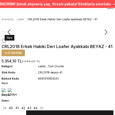
ÜCRETSİZ TESLİMAT İMKANI
! Şimdi alışveriş yap, fırsatı yakala! Stoklarla sınırlıdır. • S
SÜRDÜRÜLEBİLİR ÜRÜNLER
14 GÜNDE İADE HAKKI
ÜCRETSİZ TESLİMAT İMKANI
Anasayfa
Loafer
CRL2018 Erkek Hakiki Deri Loafer Ayakkabı BEYAZ - 41
SÜRDÜRÜLEBİLİR ÜRÜNLER
14 GÜNDE İADE HAKKI
Yeni
CRL2018 Erkek Hakiki Deri Loafer Ayakkabı BEYAZ - 41
%10 İNDİRİM
5.354,10 TL
5.949,00 TL
Kategori
Loafer
,
Tüm Ürünler
Stok Kodu
CRL2018-beyaz-41
Barkod Kodu
8691010859201
Renk
Beden
39
40
41
42
43
44
45