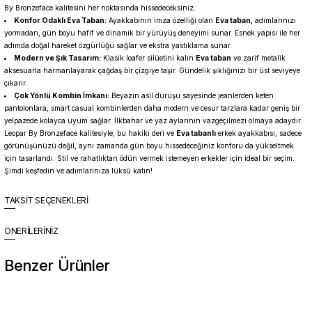
By Bronzeface kalitesini her noktasında hissedeceksiniz.
Konfor Odaklı Eva Taban:
Ayakkabının imza özelliği olan
Eva taban
, adımlarınızı
yormadan, gün boyu hafif ve dinamik bir yürüyüş deneyimi sunar. Esnek yapısı ile her
adımda doğal hareket özgürlüğü sağlar ve ekstra yastıklama sunar.
Modern ve Şık Tasarım:
Klasik loafer silüetini kalın
Eva taban
ve zarif metalik
aksesuarla harmanlayarak çağdaş bir çizgiye taşır. Gündelik şıklığınızı bir üst seviyeye
çıkarır.
Çok Yönlü Kombin İmkanı:
Beyazın asil duruşu sayesinde jeanlerden keten
pantolonlara, smart casual kombinlerden daha modern ve cesur tarzlara kadar geniş bir
yelpazede kolayca uyum sağlar. İlkbahar ve yaz aylarının vazgeçilmezi olmaya adaydır.
Leopar By Bronzeface kalitesiyle, bu hakiki deri ve
Eva tabanlı
erkek ayakkabısı, sadece
görünüşünüzü değil, aynı zamanda gün boyu hissedeceğiniz konforu da yükseltmek
için tasarlandı. Stil ve rahatlıktan ödün vermek istemeyen erkekler için ideal bir seçim.
Şimdi keşfedin ve adımlarınıza lüksü katın!
TAKSİT SEÇENEKLERİ
ÖNERİLERİNİZ
Benzer Ürünler