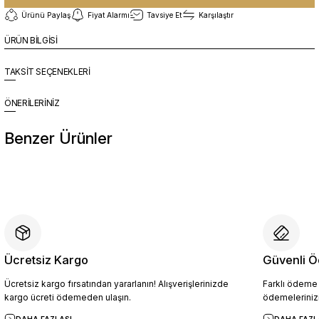
Ürünü Paylaş
Fiyat Alarmı
Tavsiye Et
Karşılaştır
ÜRÜN BİLGİSİ
TAKSİT SEÇENEKLERİ
ÖNERİLERİNİZ
Benzer Ürünler
%10
Yeni
YZN1014 Erkek Hakiki Deri Casual Ayakkabı SİYAH - 44
4.454,10 TL
4.949,00 TL
Ücretsiz Kargo
Güvenli Ö
Ücretsiz kargo fırsatından yararlanın! Alışverişlerinizde
Farklı ödeme p
Sepete Ekle
kargo ücreti ödemeden ulaşın.
ödemelerinizi