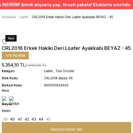
ÜCRETSİZ TESLİMAT İMKANI
İM! Şimdi alışveriş yap, fırsatı yakala! Stoklarla sınırlıdır. •
SÜRDÜRÜLEBİLİR ÜRÜNLER
14 GÜNDE İADE HAKKI
Anasayfa
Loafer
CRL2018 Erkek Hakiki Deri Loafer Ayakkabı BEYAZ - 45
Yeni
CRL2018 Erkek Hakiki Deri Loafer Ayakkabı BEYAZ - 45
%10 İNDİRİM
5.354,10 TL
5.949,00 TL
Kategori
Loafer
,
Tüm Ürünler
Stok Kodu
CRL2018-beyaz-45
Barkod Kodu
8691010528404
Renk
Beden
39
40
41
42
43
44
45
Gelince Haber Ver