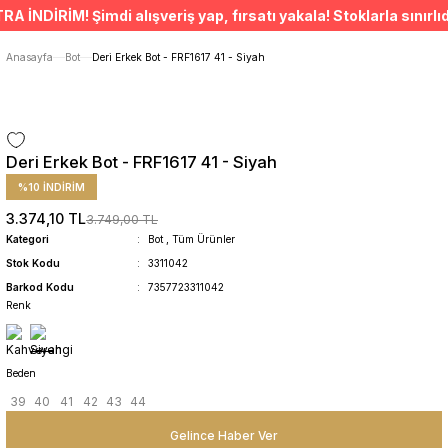
ÜCRETSİZ TESLİMAT İMKANI
NDİRİM! Şimdi alışveriş yap, fırsatı yakala! Stoklarla sınırlıdı
SÜRDÜRÜLEBİLİR ÜRÜNLER
14 GÜNDE İADE HAKKI
Anasayfa
Bot
Deri Erkek Bot - FRF1617 41 - Siyah
Deri Erkek Bot - FRF1617 41 - Siyah
%10 İNDİRİM
3.374,10 TL
3.749,00 TL
Kategori
Bot
,
Tüm Ürünler
Stok Kodu
3311042
Barkod Kodu
7357723311042
Renk
Beden
39
40
41
42
43
44
Gelince Haber Ver