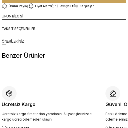
Ürünü Paylaş
Fiyat Alarmı
Tavsiye Et
Karşılaştır
ÜRÜN BİLGİSİ
TAKSİT SEÇENEKLERİ
ÖNERİLERİNİZ
Benzer Ürünler
%10
Yeni
YZN1026 Erkek Hakiki Deri Casual Ayakkabı SİYAH - 44
4.094,10 TL
4.549,00 TL
Ücretsiz Kargo
Güvenli Ö
Ücretsiz kargo fırsatından yararlanın! Alışverişlerinizde
Farklı ödeme p
Sepete Ekle
kargo ücreti ödemeden ulaşın.
ödemelerinizi