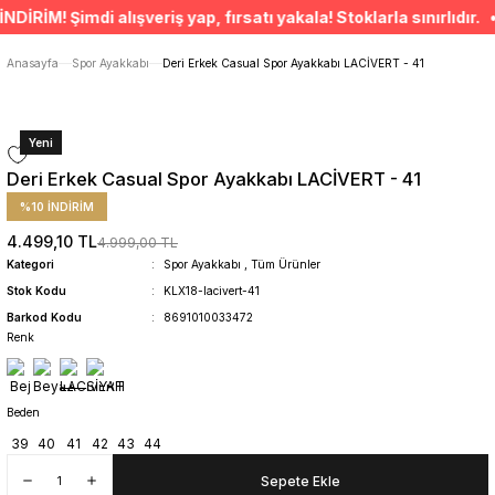
ÜCRETSİZ TESLİMAT İMKANI
M! Şimdi alışveriş yap, fırsatı yakala! Stoklarla sınırlıdır. • 
SÜRDÜRÜLEBİLİR ÜRÜNLER
14 GÜNDE İADE HAKKI
Anasayfa
Spor Ayakkabı
Deri Erkek Casual Spor Ayakkabı LACİVERT - 41
Yeni
Deri Erkek Casual Spor Ayakkabı LACİVERT - 41
%10 İNDİRİM
4.499,10 TL
4.999,00 TL
Kategori
Spor Ayakkabı
,
Tüm Ürünler
Stok Kodu
KLX18-lacivert-41
Barkod Kodu
8691010033472
Renk
Beden
39
40
41
42
43
44
Sepete Ekle