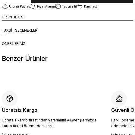
Ürünü Paylaş
Fiyat Alarmı
Tavsiye Et
Karşılaştır
ÜRÜN BİLGİSİ
TAKSİT SEÇENEKLERİ
ÖNERİLERİNİZ
Benzer Ürünler
%10
Yeni
YZN1026 Erkek Hakiki Deri Casual Ayakkabı SİYAH - 44
4.094,10 TL
4.549,00 TL
Ücretsiz Kargo
Güvenli Ö
Ücretsiz kargo fırsatından yararlanın! Alışverişlerinizde
Farklı ödeme p
Sepete Ekle
kargo ücreti ödemeden ulaşın.
ödemelerinizi