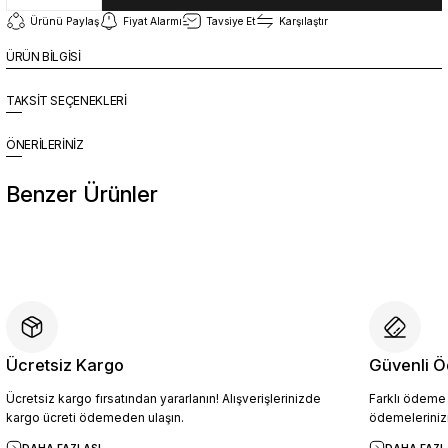
Ürünü Paylaş
Fiyat Alarmı
Tavsiye Et
Karşılaştır
ÜRÜN BİLGİSİ
TAKSİT SEÇENEKLERİ
ÖNERİLERİNİZ
Benzer Ürünler
%10
Yeni
YZN1026 Erkek Hakiki Deri Casual Ayakkabı SİYAH - 44
4.094,10 TL
4.549,00 TL
Ücretsiz Kargo
Güvenli Ö
Ücretsiz kargo fırsatından yararlanın! Alışverişlerinizde
Farklı ödeme p
Sepete Ekle
kargo ücreti ödemeden ulaşın.
ödemelerinizi