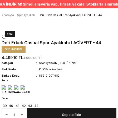
ÜCRETSİZ TESLİMAT İMKANI
İRİM! Şimdi alışveriş yap, fırsatı yakala! Stoklarla sınırlıdır.
SÜRDÜRÜLEBİLİR ÜRÜNLER
14 GÜNDE İADE HAKKI
Anasayfa
Spor Ayakkabı
Deri Erkek Casual Spor Ayakkabı LACİVERT - 44
Yeni
Deri Erkek Casual Spor Ayakkabı LACİVERT - 44
%10 İNDİRİM
4.499,10 TL
4.999,00 TL
Kategori
Spor Ayakkabı
,
Tüm Ürünler
Stok Kodu
KLX18-lacivert-44
Barkod Kodu
8691010011982
Renk
Beden
39
40
41
42
43
44
Sepete Ekle