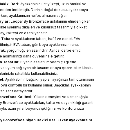
Hakiki Deri:
Ayakkabının üst yüzeyi, uzun ömürlü ve
deriden üretilmiştir. Derinin doğal dokusu, ayakkabıya
tarken, ayaklarınızın nefes almasını sağlar.
taylar:
Leopar By Bronzeface ustalarının elinden çıkan
likle işlenmiş dikişleri ve kusursuz tasarımıyla dikkat
ay, kaliteyi ve özeni yansıtır.
 Taban:
Ayakkabının tabanı, hafif ve esnek EVA
miştir. EVA taban, gün boyu ayaklarınızın rahat
ak, yorgunluğu en aza indirir. Ayrıca, darbe emici
 adımlarınızı daha güvenli hale getirir.
n Tasarım:
Siyahın asaleti, modern çizgilerle
rza uyum sağlayan bir tasarım ortaya çıkarır. İster klasik,
erinizle rahatlıkla kullanabilirsiniz.
el:
Ayakkabının bağcıklı yapısı, ayağınıza tam oturmasını
oyu konforlu bir kullanım sunar. Bağcıklar, ayakkabının
an zarif detaylardır.
onzeface Kalitesi:
Yılların deneyimi ve uzmanlığıyla
y Bronzeface ayakkabıları, kalite ve dayanıklılığı garanti
yla, uzun yıllar boyunca şıklığınızı ve konforunuzu
 Bronzeface Siyah Hakiki Deri Erkek Ayakkabısını