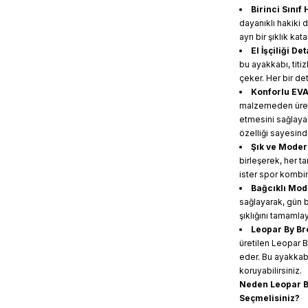
Birinci Sınıf 
dayanıklı hakiki 
ayrı bir şıklık ka
El İşçiliği De
bu ayakkabı, titiz
çeker. Her bir det
Konforlu EVA
malzemeden üretil
etmesini sağlayar
özelliği sayesinde
Şık ve Moder
birleşerek, her ta
ister spor kombinl
Bağcıklı Mod
sağlayarak, gün b
şıklığını tamamlay
Leopar By Br
üretilen Leopar B
eder. Bu ayakkabı
koruyabilirsiniz.
Neden Leopar By
Seçmelisiniz?