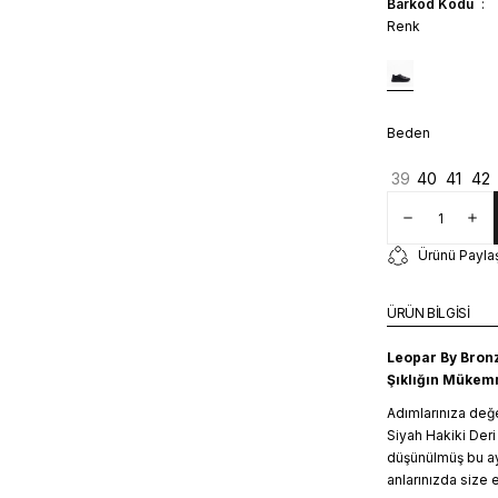
Barkod Kodu
Renk
Beden
39
40
41
42
Ürünü Payla
ÜRÜN BİLGİSİ
Leopar By Bronz
Şıklığın Müke
Adımlarınıza değ
Siyah Hakiki Deri
düşünülmüş bu ay
anlarınızda size 