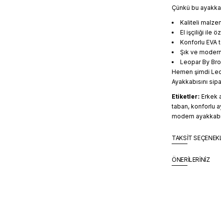
Çünkü bu ayakka
Kaliteli malze
El işçiliği ile 
Konforlu EVA t
Şık ve modern 
Leopar By Bro
Hemen şimdi Leop
Ayakkabısını sipar
Etiketler:
Erkek a
taban, konforlu a
modern ayakkabı,
TAKSİT SEÇENEK
ÖNERİLERİNİZ