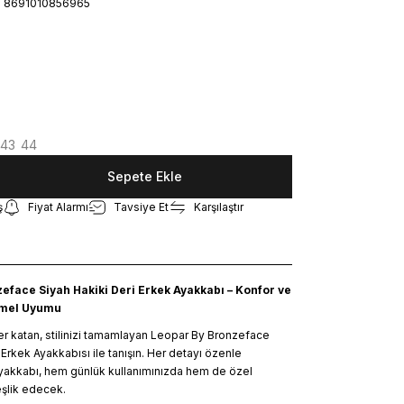
8691010856965
43
44
Sepete Ekle
ş
Fiyat Alarmı
Tavsiye Et
Karşılaştır
eface Siyah Hakiki Deri Erkek Ayakkabı – Konfor ve
mmel Uyumu
er katan, stilinizi tamamlayan Leopar By Bronzeface
 Erkek Ayakkabısı ile tanışın. Her detayı özenle
akkabı, hem günlük kullanımınızda hem de özel
eşlik edecek.