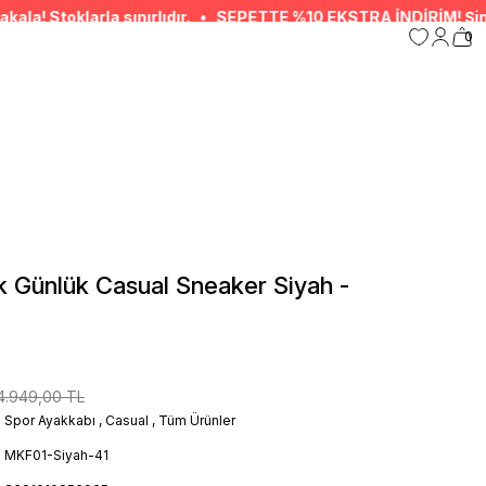
la sınırlıdır. • SEPETTE %10 EKSTRA İNDİRİM! Şimdi alışveriş yap
0
k Günlük Casual Sneaker Siyah -
4.949,00 TL
Spor Ayakkabı
,
Casual
,
Tüm Ürünler
MKF01-Siyah-41