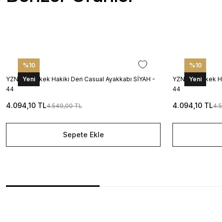
%10
%10
YZN1026 Erkek Hakiki Deri Casual Ayakkabı SİYAH -
Yeni
YZN1025 Erkek Ha
Yeni
44
44
4.094,10 TL
4.094,10 TL
4.549,00 TL
4.
Sepete Ekle