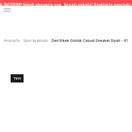
 alışveriş yap, fırsatı yakala! Stoklarla sınırlıdır. • SEPETTE 
Anasayfa
Spor Ayakkabı
Deri Erkek Günlük Casual Sneaker Siyah - 41
Yeni