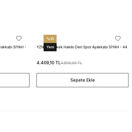
%10
yakkabı SİYAH -
YZN1023 Erkek Hakiki Deri Spor Ayakkabı SİYAH - 44
Yeni
4.409,10 TL
4.899,00 TL
Sepete Ekle