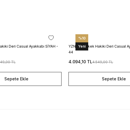
%10
kiki Deri Casual Ayakkabı SİYAH -
YZN1024 Erkek Hakiki Deri Casual A
Yeni
44
4.094,10 TL
549,00 TL
4.549,00 TL
Sepete Ekle
Sepete Ekle