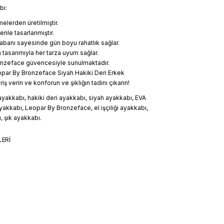
bı:
melerden üretilmiştir.
özenle tasarlanmıştır.
abanı sayesinde gün boyu rahatlık sağlar.
tasarımıyla her tarza uyum sağlar.
nzeface güvencesiyle sunulmaktadır.
ar By Bronzeface Siyah Hakiki Deri Erkek
iş verin ve konforun ve şıklığın tadını çıkarın!
yakkabı, hakiki deri ayakkabı, siyah ayakkabı, EVA
yakkabı, Leopar By Bronzeface, el işçiliği ayakkabı,
 şık ayakkabı.
LERİ