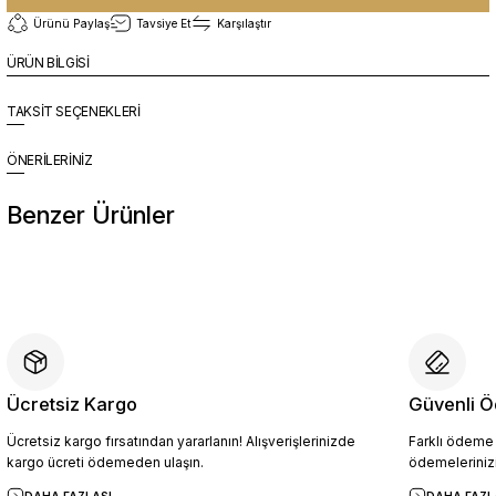
Ürünü Paylaş
Tavsiye Et
Karşılaştır
ÜRÜN BİLGİSİ
TAKSİT SEÇENEKLERİ
ÖNERİLERİNİZ
Benzer Ürünler
%10
Yeni
YZN1026 Erkek Hakiki Deri Casual Ayakkabı SİYAH - 44
4.094,10 TL
4.549,00 TL
Ücretsiz Kargo
Güvenli Ö
Ücretsiz kargo fırsatından yararlanın! Alışverişlerinizde
Farklı ödeme p
Sepete Ekle
kargo ücreti ödemeden ulaşın.
ödemelerinizi