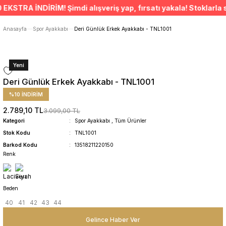
ÜCRETSİZ TESLİMAT İMKANI
TRA İNDİRİM! Şimdi alışveriş yap, fırsatı yakala! Stoklarla sını
SÜRDÜRÜLEBİLİR ÜRÜNLER
14 GÜNDE İADE HAKKI
Anasayfa
Spor Ayakkabı
Deri Günlük Erkek Ayakkabı - TNL1001
Yeni
Deri Günlük Erkek Ayakkabı - TNL1001
%10 İNDİRİM
2.789,10 TL
3.099,00 TL
Kategori
Spor Ayakkabı
,
Tüm Ürünler
Stok Kodu
TNL1001
Barkod Kodu
13518211220150
Renk
Beden
40
41
42
43
44
Gelince Haber Ver