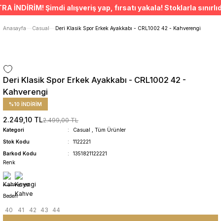
ÜCRETSİZ TESLİMAT İMKANI
DİRİM! Şimdi alışveriş yap, fırsatı yakala! Stoklarla sınırlıdır
SÜRDÜRÜLEBİLİR ÜRÜNLER
14 GÜNDE İADE HAKKI
Anasayfa
Casual
Deri Klasik Spor Erkek Ayakkabı - CRL1002 42 - Kahverengi
Deri Klasik Spor Erkek Ayakkabı - CRL1002 42 -
Kahverengi
%10 İNDİRİM
2.249,10 TL
2.499,00 TL
Kategori
Casual
,
Tüm Ürünler
Stok Kodu
1122221
Barkod Kodu
1351821122221
Renk
Beden
40
41
42
43
44