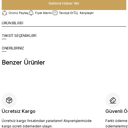
Gelince Haber Ver
Ürünü Paylaş
Fiyat Alarmı
Tavsiye Et
Karşılaştır
ÜRÜN BİLGİSİ
TAKSİT SEÇENEKLERİ
ÖNERİLERİNİZ
Benzer Ürünler
%10
Yeni
YZN1023 Erkek Hakiki Deri Spor Ayakkabı SİYAH - 44
4.409,10 TL
4.899,00 TL
Ücretsiz Kargo
Güvenli Ö
Ücretsiz kargo fırsatından yararlanın! Alışverişlerinizde
Farklı ödeme p
Sepete Ekle
kargo ücreti ödemeden ulaşın.
ödemelerinizi