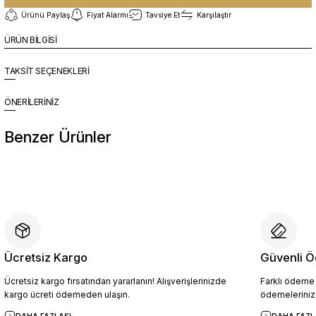
Ürünü Paylaş
Fiyat Alarmı
Tavsiye Et
Karşılaştır
ÜRÜN BİLGİSİ
TAKSİT SEÇENEKLERİ
ÖNERİLERİNİZ
Benzer Ürünler
%10
Yeni
YZN1014 Erkek Hakiki Deri Casual Ayakkabı SİYAH - 44
4.454,10 TL
4.949,00 TL
Ücretsiz Kargo
Güvenli Ö
Ücretsiz kargo fırsatından yararlanın! Alışverişlerinizde
Farklı ödeme p
Sepete Ekle
kargo ücreti ödemeden ulaşın.
ödemelerinizi