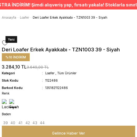
ÜCRETSİZ TESLİMAT İMKANI
İNDİRİM! Şimdi alışveriş yap, fırsatı yakala! Stoklarla sınırlıd
SÜRDÜRÜLEBİLİR ÜRÜNLER
14 GÜNDE İADE HAKKI
Anasayfa
Loafer
Deri Loafer Erkek Ayakkabı - TZN1003 39 - Siyah
Yeni
Deri Loafer Erkek Ayakkabı - TZN1003 39 - Siyah
%10 İNDİRİM
3.284,10 TL
3.649,00 TL
Kategori
Loafer
,
Tüm Ürünler
Stok Kodu
1122486
Barkod Kodu
1351821122486
Renk
Beden
39
40
41
42
43
44
Gelince Haber Ver