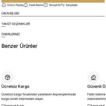
Ürünü Paylaş
Fiyat Alarmı
Tavsiye Et
Karşılaştır
ÜRÜN BİLGİSİ
TAKSİT SEÇENEKLERİ
ÖNERİLERİNİZ
Benzer Ürünler
%10
Yeni
YZN1014 Erkek Hakiki Deri Casual Ayakkabı SİYAH - 44
4.454,10 TL
4.949,00 TL
Ücretsiz Kargo
Güvenli Ö
Ücretsiz kargo fırsatından yararlanın! Alışverişlerinizde
Farklı ödeme p
Sepete Ekle
kargo ücreti ödemeden ulaşın.
ödemelerinizi