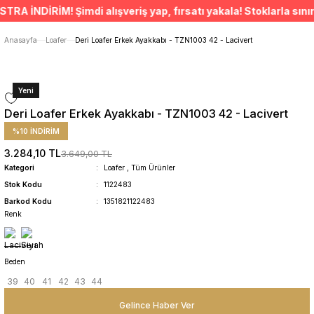
ÜCRETSİZ TESLİMAT İMKANI
İNDİRİM! Şimdi alışveriş yap, fırsatı yakala! Stoklarla sınırlı
SÜRDÜRÜLEBİLİR ÜRÜNLER
14 GÜNDE İADE HAKKI
Anasayfa
Loafer
Deri Loafer Erkek Ayakkabı - TZN1003 42 - Lacivert
Yeni
Deri Loafer Erkek Ayakkabı - TZN1003 42 - Lacivert
%10 İNDİRİM
3.284,10 TL
3.649,00 TL
Kategori
Loafer
,
Tüm Ürünler
Stok Kodu
1122483
Barkod Kodu
1351821122483
Renk
Beden
39
40
41
42
43
44
Gelince Haber Ver