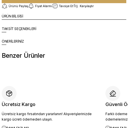
Ürünü Paylaş
Fiyat Alarmı
Tavsiye Et
Karşılaştır
ÜRÜN BİLGİSİ
TAKSİT SEÇENEKLERİ
ÖNERİLERİNİZ
Benzer Ürünler
%10
Yeni
YZN1026 Erkek Hakiki Deri Casual Ayakkabı SİYAH - 44
4.094,10 TL
4.549,00 TL
Ücretsiz Kargo
Güvenli Ö
Ücretsiz kargo fırsatından yararlanın! Alışverişlerinizde
Farklı ödeme p
Sepete Ekle
kargo ücreti ödemeden ulaşın.
ödemelerinizi