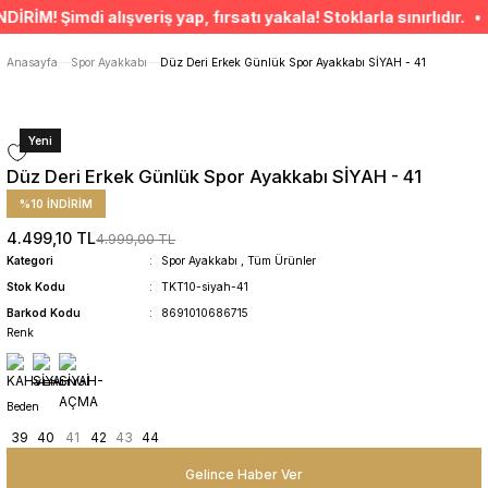
ÜCRETSİZ TESLİMAT İMKANI
! Şimdi alışveriş yap, fırsatı yakala! Stoklarla sınırlıdır. • S
SÜRDÜRÜLEBİLİR ÜRÜNLER
14 GÜNDE İADE HAKKI
Anasayfa
Spor Ayakkabı
Düz Deri Erkek Günlük Spor Ayakkabı SİYAH - 41
Yeni
Düz Deri Erkek Günlük Spor Ayakkabı SİYAH - 41
%10 İNDİRİM
4.499,10 TL
4.999,00 TL
Kategori
Spor Ayakkabı
,
Tüm Ürünler
Stok Kodu
TKT10-siyah-41
Barkod Kodu
8691010686715
Renk
Beden
39
40
41
42
43
44
Gelince Haber Ver