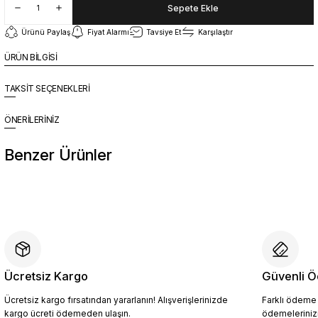
Sepete Ekle
Ürünü Paylaş
Fiyat Alarmı
Tavsiye Et
Karşılaştır
ÜRÜN BİLGİSİ
TAKSİT SEÇENEKLERİ
ÖNERİLERİNİZ
Benzer Ürünler
%10
Yeni
YZN1023 Erkek Hakiki Deri Spor Ayakkabı SİYAH - 44
4.409,10 TL
4.899,00 TL
Ücretsiz Kargo
Güvenli Ö
Ücretsiz kargo fırsatından yararlanın! Alışverişlerinizde
Farklı ödeme p
Sepete Ekle
kargo ücreti ödemeden ulaşın.
ödemelerinizi