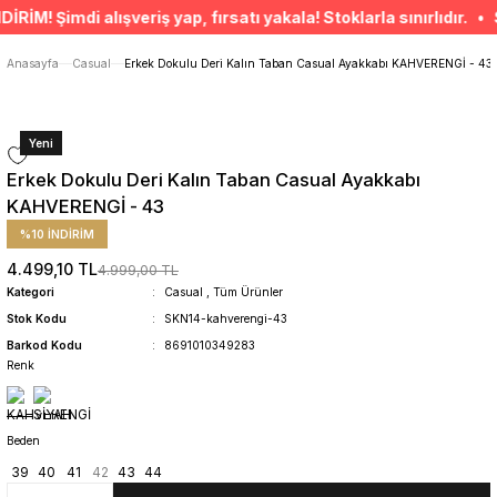
ÜCRETSİZ TESLİMAT İMKANI
 Şimdi alışveriş yap, fırsatı yakala! Stoklarla sınırlıdır. • S
SÜRDÜRÜLEBİLİR ÜRÜNLER
14 GÜNDE İADE HAKKI
Anasayfa
Casual
Erkek Dokulu Deri Kalın Taban Casual Ayakkabı KAHVERENGİ - 43
Yeni
Erkek Dokulu Deri Kalın Taban Casual Ayakkabı
KAHVERENGİ - 43
%10 İNDİRİM
4.499,10 TL
4.999,00 TL
Kategori
Casual
,
Tüm Ürünler
Stok Kodu
SKN14-kahverengi-43
Barkod Kodu
8691010349283
Renk
Beden
39
40
41
42
43
44