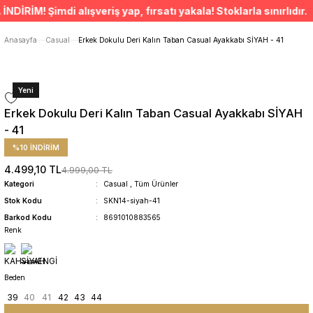
ÜCRETSİZ TESLİMAT İMKANI
İM! Şimdi alışveriş yap, fırsatı yakala! Stoklarla sınırlıdır. •
SÜRDÜRÜLEBİLİR ÜRÜNLER
14 GÜNDE İADE HAKKI
Anasayfa
Casual
Erkek Dokulu Deri Kalın Taban Casual Ayakkabı SİYAH - 41
Yeni
Erkek Dokulu Deri Kalın Taban Casual Ayakkabı SİYAH
- 41
%10 İNDİRİM
4.499,10 TL
4.999,00 TL
Kategori
Casual
,
Tüm Ürünler
Stok Kodu
SKN14-siyah-41
Barkod Kodu
8691010883565
Renk
Beden
39
40
41
42
43
44