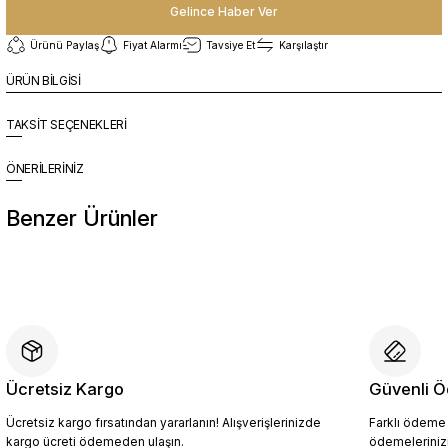
Gelince Haber Ver
Ürünü Paylaş
Fiyat Alarmı
Tavsiye Et
Karşılaştır
ÜRÜN BİLGİSİ
TAKSİT SEÇENEKLERİ
ÖNERİLERİNİZ
Benzer Ürünler
%10
Yeni
YZN1023 Erkek Hakiki Deri Spor Ayakkabı SİYAH - 44
4.409,10 TL
4.899,00 TL
Ücretsiz Kargo
Güvenli Ö
Ücretsiz kargo fırsatından yararlanın! Alışverişlerinizde
Farklı ödeme p
Sepete Ekle
kargo ücreti ödemeden ulaşın.
ödemelerinizi