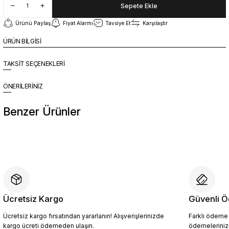
Sepete Ekle
Ürünü Paylaş
Fiyat Alarmı
Tavsiye Et
Karşılaştır
ÜRÜN BİLGİSİ
TAKSİT SEÇENEKLERİ
ÖNERİLERİNİZ
Benzer Ürünler
%10
Yeni
YZN1023 Erkek Hakiki Deri Spor Ayakkabı SİYAH - 44
4.409,10 TL
4.899,00 TL
Ücretsiz Kargo
Güvenli Ö
Ücretsiz kargo fırsatından yararlanın! Alışverişlerinizde
Farklı ödeme p
Sepete Ekle
kargo ücreti ödemeden ulaşın.
ödemelerinizi