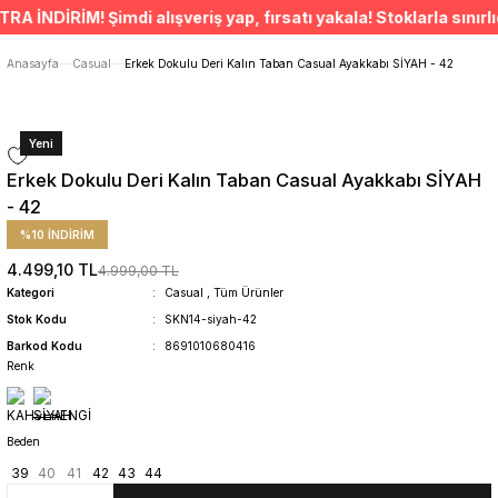
ÜCRETSİZ TESLİMAT İMKANI
NDİRİM! Şimdi alışveriş yap, fırsatı yakala! Stoklarla sınırlıdı
SÜRDÜRÜLEBİLİR ÜRÜNLER
14 GÜNDE İADE HAKKI
Anasayfa
Casual
Erkek Dokulu Deri Kalın Taban Casual Ayakkabı SİYAH - 42
Yeni
Erkek Dokulu Deri Kalın Taban Casual Ayakkabı SİYAH
- 42
%10 İNDİRİM
4.499,10 TL
4.999,00 TL
Kategori
Casual
,
Tüm Ürünler
Stok Kodu
SKN14-siyah-42
Barkod Kodu
8691010680416
Renk
Beden
39
40
41
42
43
44