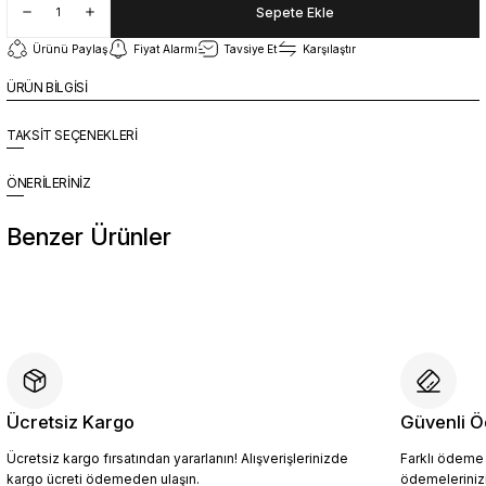
Sepete Ekle
Ürünü Paylaş
Fiyat Alarmı
Tavsiye Et
Karşılaştır
ÜRÜN BİLGİSİ
TAKSİT SEÇENEKLERİ
ÖNERİLERİNİZ
Benzer Ürünler
%10
Yeni
YZN1014 Erkek Hakiki Deri Casual Ayakkabı SİYAH - 44
4.454,10 TL
4.949,00 TL
Ücretsiz Kargo
Güvenli Ö
Ücretsiz kargo fırsatından yararlanın! Alışverişlerinizde
Farklı ödeme p
Sepete Ekle
kargo ücreti ödemeden ulaşın.
ödemelerinizi