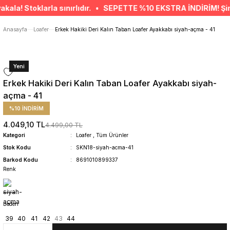
ÜCRETSİZ TESLİMAT İMKANI
la! Stoklarla sınırlıdır. • SEPETTE %10 EKSTRA İNDİRİM! Şimdi al
SÜRDÜRÜLEBİLİR ÜRÜNLER
14 GÜNDE İADE HAKKI
Anasayfa
Loafer
Erkek Hakiki Deri Kalın Taban Loafer Ayakkabı siyah-açma - 41
Yeni
Erkek Hakiki Deri Kalın Taban Loafer Ayakkabı siyah-
açma - 41
%10 İNDİRİM
4.049,10 TL
4.499,00 TL
Kategori
Loafer
,
Tüm Ürünler
Stok Kodu
SKN18-siyah-acma-41
Barkod Kodu
8691010899337
Renk
Beden
39
40
41
42
43
44