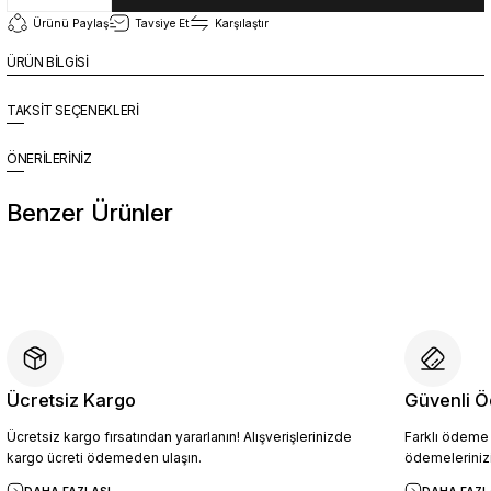
Ürünü Paylaş
Tavsiye Et
Karşılaştır
ÜRÜN BİLGİSİ
TAKSİT SEÇENEKLERİ
ÖNERİLERİNİZ
Benzer Ürünler
%10
Yeni
YZN1026 Erkek Hakiki Deri Casual Ayakkabı SİYAH - 44
4.094,10 TL
4.549,00 TL
Ücretsiz Kargo
Güvenli Ö
Ücretsiz kargo fırsatından yararlanın! Alışverişlerinizde
Farklı ödeme p
Sepete Ekle
kargo ücreti ödemeden ulaşın.
ödemelerinizi