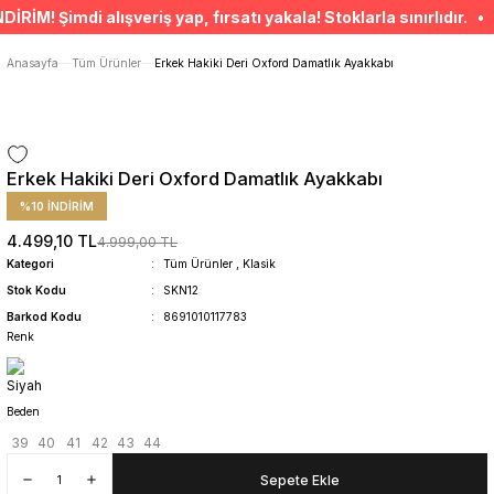
ÜCRETSİZ TESLİMAT İMKANI
! Şimdi alışveriş yap, fırsatı yakala! Stoklarla sınırlıdır. • S
SÜRDÜRÜLEBİLİR ÜRÜNLER
14 GÜNDE İADE HAKKI
Anasayfa
Tüm Ürünler
Erkek Hakiki Deri Oxford Damatlık Ayakkabı
Erkek Hakiki Deri Oxford Damatlık Ayakkabı
%10 İNDİRİM
4.499,10 TL
4.999,00 TL
Kategori
Tüm Ürünler
,
Klasik
Stok Kodu
SKN12
Barkod Kodu
8691010117783
Renk
Beden
39
40
41
42
43
44
Sepete Ekle