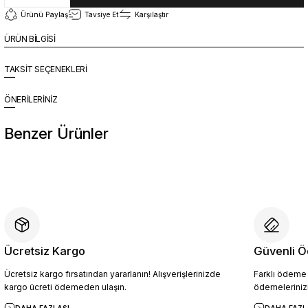
Ürünü Paylaş
Tavsiye Et
Karşılaştır
ÜRÜN BİLGİSİ
TAKSİT SEÇENEKLERİ
ÖNERİLERİNİZ
Benzer Ürünler
%10
Yeni
YZN1026 Erkek Hakiki Deri Casual Ayakkabı SİYAH - 44
4.094,10 TL
4.549,00 TL
Ücretsiz Kargo
Güvenli Ö
Ücretsiz kargo fırsatından yararlanın! Alışverişlerinizde
Farklı ödeme p
Sepete Ekle
kargo ücreti ödemeden ulaşın.
ödemelerinizi