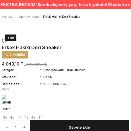
ÜCRETSİZ TESLİMAT İMKANI
RA İNDİRİM! Şimdi alışveriş yap, fırsatı yakala! Stoklarla sını
SÜRDÜRÜLEBİLİR ÜRÜNLER
14 GÜNDE İADE HAKKI
Anasayfa
Spor Ayakkabı
Erkek Hakiki Deri Sneaker
Yeni
Erkek Hakiki Deri Sneaker
%10 İNDİRİM
4.049,10 TL
4.499,00 TL
Kategori
Spor Ayakkabı
,
Tüm Ürünler
Stok Kodu
SKN17
Barkod Kodu
8691010926675
Renk
Beden
39
40
41
42
43
44
Sepete Ekle