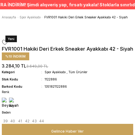
ÜCRETSİZ TESLİMAT İMKANI
DİRİM! Şimdi alışveriş yap, fırsatı yakala! Stoklarla sınırlıdır
SÜRDÜRÜLEBİLİR ÜRÜNLER
14 GÜNDE İADE HAKKI
Anasayfa
Spor Ayakkabı
FVR1001 Hakiki Deri Erkek Sneaker Ayakkabı 42 - Siyah
Yeni
FVR1001 Hakiki Deri Erkek Sneaker Ayakkabı 42 - Siyah
%10 İNDİRİM
3.284,10 TL
3.649,00 TL
Kategori
Spor Ayakkabı
,
Tüm Ürünler
Stok Kodu
1122886
Barkod Kodu
1351821122886
Renk
Beden
39
40
41
42
43
44
Gelince Haber Ver