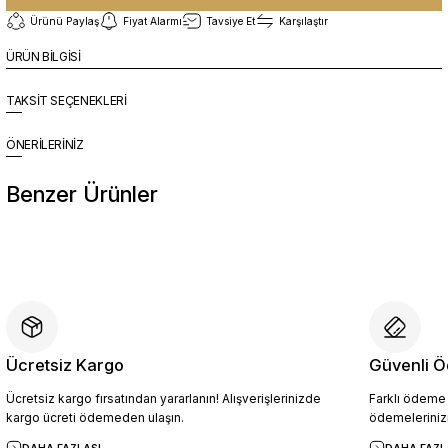
Ürünü Paylaş
Fiyat Alarmı
Tavsiye Et
Karşılaştır
ÜRÜN BİLGİSİ
TAKSİT SEÇENEKLERİ
ÖNERİLERİNİZ
Benzer Ürünler
%10
Yeni
YZN1026 Erkek Hakiki Deri Casual Ayakkabı SİYAH - 44
4.094,10 TL
4.549,00 TL
Ücretsiz Kargo
Güvenli Ö
Ücretsiz kargo fırsatından yararlanın! Alışverişlerinizde
Farklı ödeme p
Sepete Ekle
kargo ücreti ödemeden ulaşın.
ödemelerinizi