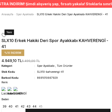
ÜCRETSİZ TESLİMAT İMKANI
İNDİRİM! Şimdi alışveriş yap, fırsatı yakala! Stoklarla sınırlıd
SÜRDÜRÜLEBİLİR ÜRÜNLER
14 GÜNDE İADE HAKKI
Anasayfa
Spor Ayakkabı
SLX10 Erkek Hakiki Deri Spor Ayakkabı KAHVERENGİ - 41
Yeni
SLX10 Erkek Hakiki Deri Spor Ayakkabı KAHVERENGİ -
41
%10 İNDİRİM
4.949,10 TL
5.499,00 TL
Kategori
Spor Ayakkabı
,
Tüm Ürünler
Stok Kodu
SLX10-kahverengi-41
Barkod Kodu
8691010667929
Renk
Beden
39
40
41
42
43
44
45