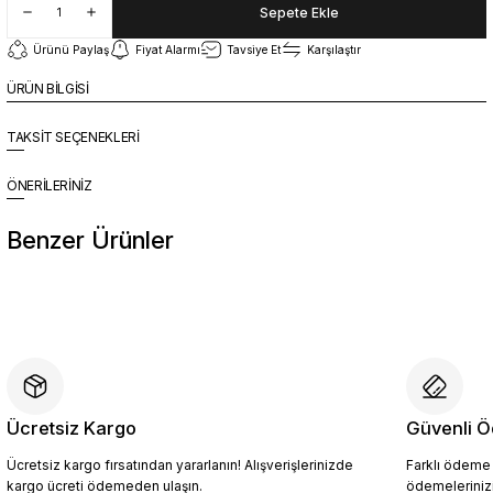
Sepete Ekle
Ürünü Paylaş
Fiyat Alarmı
Tavsiye Et
Karşılaştır
ÜRÜN BİLGİSİ
TAKSİT SEÇENEKLERİ
ÖNERİLERİNİZ
Benzer Ürünler
%10
Yeni
YZN1026 Erkek Hakiki Deri Casual Ayakkabı SİYAH - 44
4.094,10 TL
4.549,00 TL
Ücretsiz Kargo
Güvenli Ö
Ücretsiz kargo fırsatından yararlanın! Alışverişlerinizde
Farklı ödeme p
Sepete Ekle
kargo ücreti ödemeden ulaşın.
ödemelerinizi