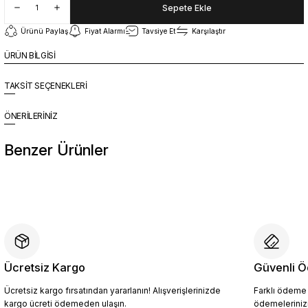
Sepete Ekle
Ürünü Paylaş
Fiyat Alarmı
Tavsiye Et
Karşılaştır
ÜRÜN BİLGİSİ
TAKSİT SEÇENEKLERİ
ÖNERİLERİNİZ
Benzer Ürünler
%10
Yeni
YZN1023 Erkek Hakiki Deri Spor Ayakkabı SİYAH - 44
4.409,10 TL
4.899,00 TL
Ücretsiz Kargo
Güvenli Ö
Ücretsiz kargo fırsatından yararlanın! Alışverişlerinizde
Farklı ödeme p
Sepete Ekle
kargo ücreti ödemeden ulaşın.
ödemelerinizi