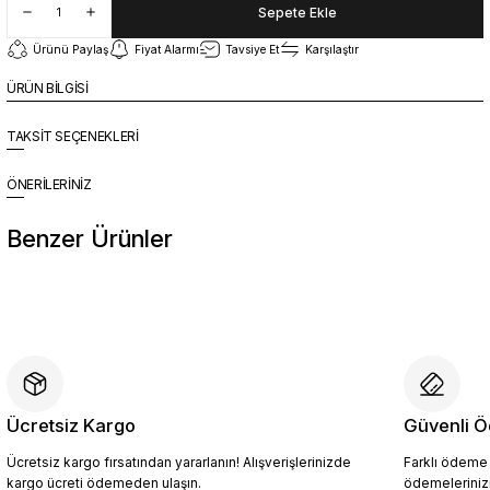
Sepete Ekle
Ürünü Paylaş
Fiyat Alarmı
Tavsiye Et
Karşılaştır
ÜRÜN BİLGİSİ
TAKSİT SEÇENEKLERİ
ÖNERİLERİNİZ
Benzer Ürünler
%10
Yeni
YZN1014 Erkek Hakiki Deri Casual Ayakkabı SİYAH - 44
4.454,10 TL
4.949,00 TL
Ücretsiz Kargo
Güvenli Ö
Ücretsiz kargo fırsatından yararlanın! Alışverişlerinizde
Farklı ödeme p
Sepete Ekle
kargo ücreti ödemeden ulaşın.
ödemelerinizi