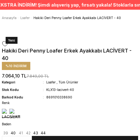
ÜCRETSİZ TESLİMAT İMKANI
A İNDİRİM! Şimdi alışveriş yap, fırsatı yakala! Stoklarla sınırl
SÜRDÜRÜLEBİLİR ÜRÜNLER
14 GÜNDE İADE HAKKI
Anasayfa
Loafer
Hakiki Deri Penny Loafer Erkek Ayakkabı LACİVERT - 40
Yeni
Hakiki Deri Penny Loafer Erkek Ayakkabı LACİVERT -
40
%10 İNDİRİM
7.064,10 TL
7.849,00 TL
Kategori
Loafer
,
Tüm Ürünler
Stok Kodu
KLX13-lacivert-40
Barkod Kodu
8691010338690
Renk
Beden
39
40
41
42
43
44