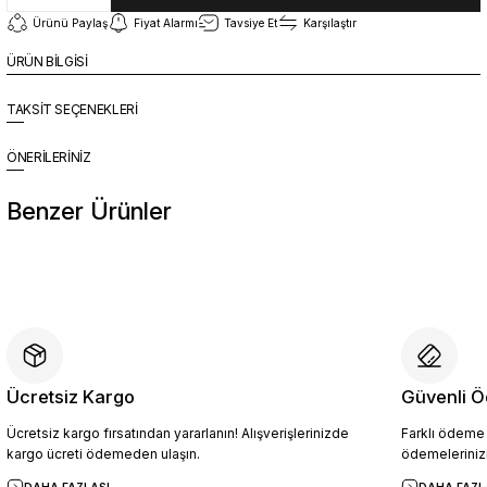
Ürünü Paylaş
Fiyat Alarmı
Tavsiye Et
Karşılaştır
ÜRÜN BİLGİSİ
TAKSİT SEÇENEKLERİ
ÖNERİLERİNİZ
Benzer Ürünler
%10
Yeni
YZN1014 Erkek Hakiki Deri Casual Ayakkabı SİYAH - 44
4.454,10 TL
4.949,00 TL
Ücretsiz Kargo
Güvenli Ö
Ücretsiz kargo fırsatından yararlanın! Alışverişlerinizde
Farklı ödeme p
Sepete Ekle
kargo ücreti ödemeden ulaşın.
ödemelerinizi