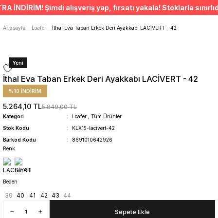
ÜCRETSİZ TESLİMAT İMKANI
DİRİM! Şimdi alışveriş yap, fırsatı yakala! Stoklarla sınırlıdır
SÜRDÜRÜLEBİLİR ÜRÜNLER
14 GÜNDE İADE HAKKI
Anasayfa
Loafer
İthal Eva Taban Erkek Deri Ayakkabı LACİVERT - 42
Yeni
İthal Eva Taban Erkek Deri Ayakkabı LACİVERT - 42
%10 İNDİRİM
5.264,10 TL
5.849,00 TL
Kategori
Loafer
,
Tüm Ürünler
Stok Kodu
KLX15-lacivert-42
Barkod Kodu
8691010642926
Renk
Beden
39
40
41
42
43
44
Sepete Ekle