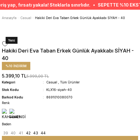
ÜCRETSİZ TESLİMAT İMKANI
p, fırsatı yakala! Stoklarla sınırlıdır. • SEPETTE %10 EKSTRA İ
SÜRDÜRÜLEBİLİR ÜRÜNLER
14 GÜNDE İADE HAKKI
Anasayfa
Casual
Hakiki Deri Eva Taban Erkek Günlük Ayakkabı SİYAH - 40
Yeni
Hakiki Deri Eva Taban Erkek Günlük Ayakkabı SİYAH -
40
%10 İNDİRİM
5.399,10 TL
5.999,00 TL
Kategori
Casual
,
Tüm Ürünler
Stok Kodu
KLX16-siyah-40
Barkod Kodu
8691010080070
Renk
Beden
39
40
41
42
43
44