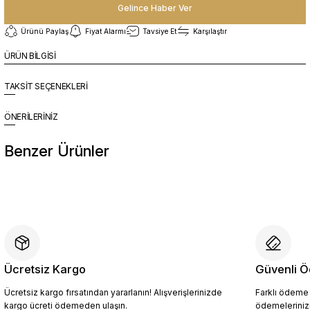
Gelince Haber Ver
Ürünü Paylaş
Fiyat Alarmı
Tavsiye Et
Karşılaştır
ÜRÜN BİLGİSİ
TAKSİT SEÇENEKLERİ
ÖNERİLERİNİZ
Benzer Ürünler
%10
Yeni
YZN1023 Erkek Hakiki Deri Spor Ayakkabı SİYAH - 44
4.409,10 TL
4.899,00 TL
Ücretsiz Kargo
Güvenli Ö
Ücretsiz kargo fırsatından yararlanın! Alışverişlerinizde
Farklı ödeme p
Sepete Ekle
kargo ücreti ödemeden ulaşın.
ödemelerinizi