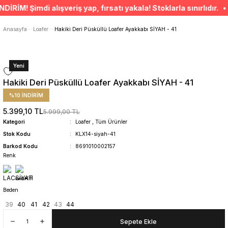
ÜCRETSİZ TESLİMAT İMKANI
! Şimdi alışveriş yap, fırsatı yakala! Stoklarla sınırlıdır. • 
SÜRDÜRÜLEBİLİR ÜRÜNLER
14 GÜNDE İADE HAKKI
Anasayfa
Loafer
Hakiki Deri Püsküllü Loafer Ayakkabı SİYAH - 41
Yeni
Hakiki Deri Püsküllü Loafer Ayakkabı SİYAH - 41
%10 İNDİRİM
5.399,10 TL
5.999,00 TL
Kategori
Loafer
,
Tüm Ürünler
Stok Kodu
KLX14-siyah-41
Barkod Kodu
8691010002157
Renk
Beden
39
40
41
42
43
44
Sepete Ekle