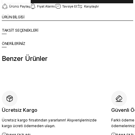
Ürünü Paylaş
Fiyat Alarmı
Tavsiye Et
Karşılaştır
ÜRÜN BİLGİSİ
TAKSİT SEÇENEKLERİ
ÖNERİLERİNİZ
Benzer Ürünler
%10
Yeni
YZN1014 Erkek Hakiki Deri Casual Ayakkabı SİYAH - 44
4.454,10 TL
4.949,00 TL
Ücretsiz Kargo
Güvenli Ö
Ücretsiz kargo fırsatından yararlanın! Alışverişlerinizde
Farklı ödeme p
Sepete Ekle
kargo ücreti ödemeden ulaşın.
ödemelerinizi