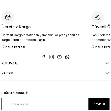
Ücretsiz Kargo
Güvenli Ö
Ücretsiz kargo fırsatından yararlanın! Alışverişlerinizde
Farklı ödeme p
kargo ücreti ödemeden ulaşın.
ödemelerinizi
DAHA FAZLASI
DAHA FAZL
KURUMSAL
YARDIM
E-BÜLTEN ABONELİK
Kayıt Ol