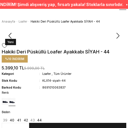
ÜCRETSİZ TESLİMAT İMKANI
! Şimdi alışveriş yap, fırsatı yakala! Stoklarla sınırlıdır. • S
SÜRDÜRÜLEBİLİR ÜRÜNLER
14 GÜNDE İADE HAKKI
ÜCRETSİZ TESLİMAT İMKANI
Anasayfa
Loafer
Hakiki Deri Püsküllü Loafer Ayakkabı SİYAH - 44
SÜRDÜRÜLEBİLİR ÜRÜNLER
14 GÜNDE İADE HAKKI
Yeni
Hakiki Deri Püsküllü Loafer Ayakkabı SİYAH - 44
%10 İNDİRİM
5.399,10 TL
5.999,00 TL
Kategori
Loafer
,
Tüm Ürünler
Stok Kodu
KLX14-siyah-44
Barkod Kodu
8691010063837
Renk
Beden
39
40
41
42
43
44