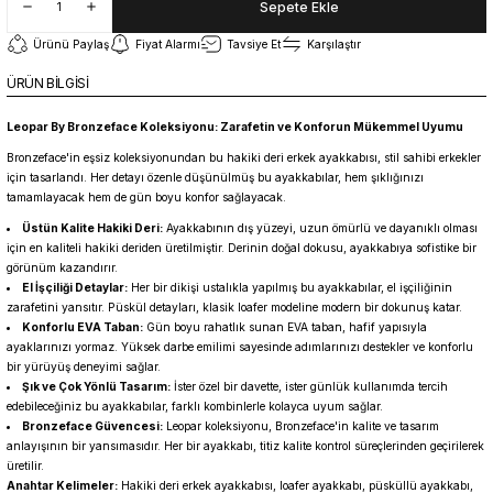
Sepete Ekle
Ürünü Paylaş
Fiyat Alarmı
Tavsiye Et
Karşılaştır
ÜRÜN BİLGİSİ
Leopar By
Bronzeface Koleksiyonu: Zarafetin ve Konforun Mükemmel Uyumu
Bronzeface'in eşsiz koleksiyonundan bu hakiki deri erkek ayakkabısı, stil sahibi erkekler
için tasarlandı. Her detayı özenle düşünülmüş bu ayakkabılar, hem şıklığınızı
tamamlayacak hem de gün boyu konfor sağlayacak.
Üstün Kalite Hakiki Deri:
Ayakkabının dış yüzeyi, uzun ömürlü ve dayanıklı olması
için en kaliteli hakiki deriden üretilmiştir. Derinin doğal dokusu, ayakkabıya sofistike bir
görünüm kazandırır.
El İşçiliği Detaylar:
Her bir dikişi ustalıkla yapılmış bu ayakkabılar, el işçiliğinin
zarafetini yansıtır. Püskül detayları, klasik loafer modeline modern bir dokunuş katar.
Konforlu EVA Taban:
Gün boyu rahatlık sunan EVA taban, hafif yapısıyla
ayaklarınızı yormaz. Yüksek darbe emilimi sayesinde adımlarınızı destekler ve konforlu
bir yürüyüş deneyimi sağlar.
Şık ve Çok Yönlü Tasarım:
İster özel bir davette, ister günlük kullanımda tercih
edebileceğiniz bu ayakkabılar, farklı kombinlerle kolayca uyum sağlar.
Bronzeface Güvencesi:
Leopar koleksiyonu, Bronzeface'in kalite ve tasarım
anlayışının bir yansımasıdır. Her bir ayakkabı, titiz kalite kontrol süreçlerinden geçirilerek
üretilir.
Anahtar Kelimeler:
Hakiki deri erkek ayakkabısı, loafer ayakkabı, püsküllü ayakkabı,