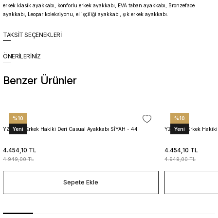
erkek klasik ayakkabı, konforlu erkek ayakkabı, EVA taban ayakkabı, Bronzeface
ayakkabı, Leopar koleksiyonu, el işçiliği ayakkabı, şık erkek ayakkabı.
TAKSİT SEÇENEKLERİ
ÖNERİLERİNİZ
Benzer Ürünler
%10
%10
Yeni
Yeni
YZN1014 Erkek Hakiki Deri Casual Ayakkabı SİYAH - 44
YZN1014 Erkek Hakiki
4.454,10 TL
4.454,10 TL
4.949,00 TL
4.949,00 TL
Sepete Ekle