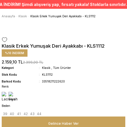
ÜCRETSİZ TESLİMAT İMKANI
RİM! Şimdi alışveriş yap, fırsatı yakala! Stoklarla sınırlıdır. 
SÜRDÜRÜLEBİLİR ÜRÜNLER
14 GÜNDE İADE HAKKI
Anasayfa
Klasik
Klasik Erkek Yumuşak Deri Ayakkabı - KLS1112
Klasik Erkek Yumuşak Deri Ayakkabı - KLS1112
%10 İNDİRİM
2.159,10 TL
2.399,00 TL
Kategori
Klasik
,
Tüm Ürünler
Stok Kodu
KLS1112
Barkod Kodu
33518211222620
Renk
Beden
39
40
41
42
43
44
Gelince Haber Ver