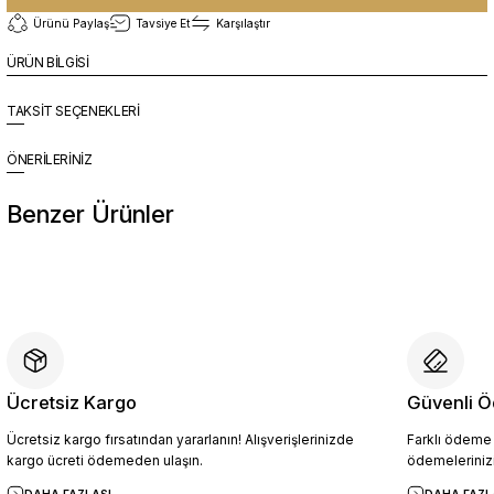
Ürünü Paylaş
Tavsiye Et
Karşılaştır
ÜRÜN BİLGİSİ
TAKSİT SEÇENEKLERİ
ÖNERİLERİNİZ
Benzer Ürünler
%10
Yeni
CRL2011 Erkek Hakiki Deri Loafer Ayakkabı SİYAH - 44
4.904,10 TL
5.449,00 TL
Ücretsiz Kargo
Güvenli Ö
Ücretsiz kargo fırsatından yararlanın! Alışverişlerinizde
Farklı ödeme p
Sepete Ekle
kargo ücreti ödemeden ulaşın.
ödemelerinizi