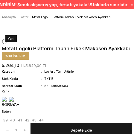
ÜCRETSİZ TESLİMAT İMKANI
! Şimdi alışveriş yap, fırsatı yakala! Stoklarla sınırlıdır. • 
SÜRDÜRÜLEBİLİR ÜRÜNLER
14 GÜNDE İADE HAKKI
Anasayfa
Loafer
Metal Logolu Platform Taban Erkek Makosen Ayakkabı
Yeni
Metal Logolu Platform Taban Erkek Makosen Ayakkabı
%10 İNDİRİM
5.264,10 TL
5.849,00 TL
Kategori
Loafer
,
Tüm Ürünler
Stok Kodu
TKT13
Barkod Kodu
8691010591583
Renk
Beden
39
40
41
42
43
44
Sepete Ekle