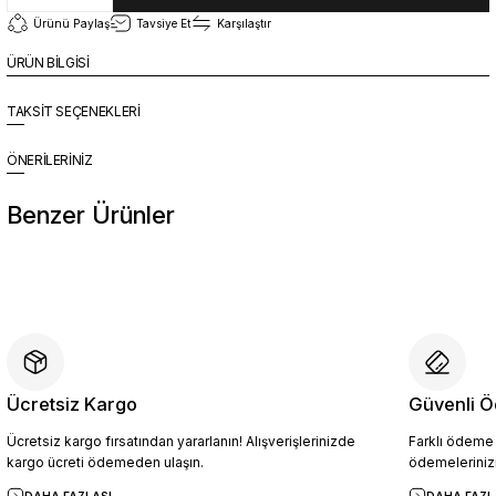
Ürünü Paylaş
Tavsiye Et
Karşılaştır
ÜRÜN BİLGİSİ
TAKSİT SEÇENEKLERİ
ÖNERİLERİNİZ
Benzer Ürünler
%10
Yeni
YZN1014 Erkek Hakiki Deri Casual Ayakkabı SİYAH - 44
4.454,10 TL
4.949,00 TL
Ücretsiz Kargo
Güvenli Ö
Ücretsiz kargo fırsatından yararlanın! Alışverişlerinizde
Farklı ödeme p
Sepete Ekle
kargo ücreti ödemeden ulaşın.
ödemelerinizi