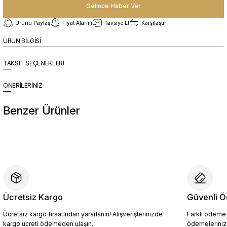
Gelince Haber Ver
Ürünü Paylaş
Fiyat Alarmı
Tavsiye Et
Karşılaştır
ÜRÜN BİLGİSİ
TAKSİT SEÇENEKLERİ
ÖNERİLERİNİZ
Benzer Ürünler
%10
Yeni
YZN1023 Erkek Hakiki Deri Spor Ayakkabı SİYAH - 44
4.409,10 TL
4.899,00 TL
Ücretsiz Kargo
Güvenli Ö
Ücretsiz kargo fırsatından yararlanın! Alışverişlerinizde
Farklı ödeme p
Sepete Ekle
kargo ücreti ödemeden ulaşın.
ödemelerinizi