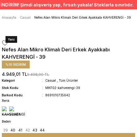
ÜCRETSİZ TESLİMAT İMKANI
İM! Şimdi alışveriş yap, fırsatı yakala! Stoklarla sınırlıdır. •
SÜRDÜRÜLEBİLİR ÜRÜNLER
14 GÜNDE İADE HAKKI
Anasayfa
Casual
Nefes Alan Mikro Klimalı Deri Erkek Ayakkabı KAHVERENGİ - 39
Yeni
Nefes Alan Mikro Klimalı Deri Erkek Ayakkabı
KAHVERENGİ - 39
%10 İNDİRİM
4.949,01 TL
5.498,90 TL
Kategori
Casual
,
Tüm Ürünler
Stok Kodu
MKF02-kahverengi-39
Barkod Kodu
8691010735642
Renk
Beden
39
40
41
42
43
44