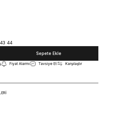
43
44
Sepete Ekle
ş
Fiyat Alarmı
Tavsiye Et
Karşılaştır
LERİ