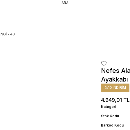
ÜCRETSİZ TESLİMAT İMKANI
SÜRDÜRÜLEBİLİR ÜRÜNLER
14 GÜNDE İADE HAKKI
ENGİ - 40
Nefes Ala
Ayakkabı
%10 İNDİRİM
4.949,01 TL
Kategori
Stok Kodu
Barkod Kodu