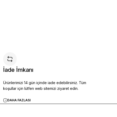
Ayakkabı KAHVERENGİ - 42
İade İmkanı
kle
Ürünlerimizi 14 gün içinde iade edebilirsiniz. Tüm
koşullar için lütfen web sitemizi ziyaret edin.
DAHA FAZLASI
kkabı LACİVERT - 44