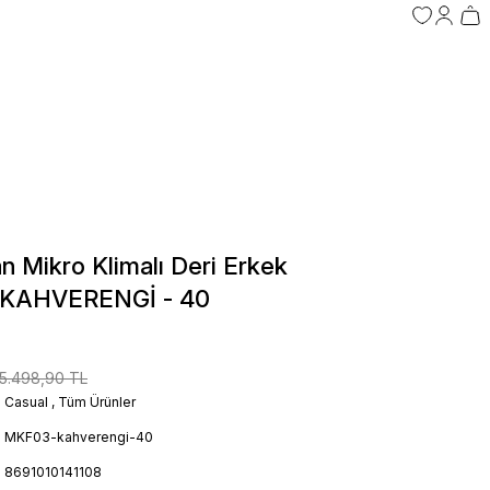
n Mikro Klimalı Deri Erkek
 KAHVERENGİ - 40
5.498,90 TL
Casual
,
Tüm Ürünler
MKF03-kahverengi-40
8691010141108