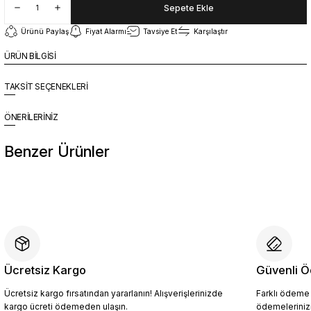
Sepete Ekle
Ürünü Paylaş
Fiyat Alarmı
Tavsiye Et
Karşılaştır
ÜRÜN BİLGİSİ
TAKSİT SEÇENEKLERİ
ÖNERİLERİNİZ
Benzer Ürünler
%10
Yeni
YZN1023 Erkek Hakiki Deri Spor Ayakkabı SİYAH - 44
4.409,10 TL
4.899,00 TL
Ücretsiz Kargo
Güvenli Ö
Ücretsiz kargo fırsatından yararlanın! Alışverişlerinizde
Farklı ödeme p
Sepete Ekle
kargo ücreti ödemeden ulaşın.
ödemelerinizi