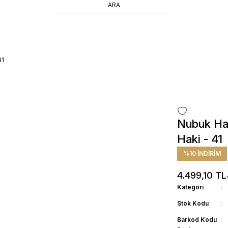
ÜCRETSİZ TESLİMAT İMKANI
SÜRDÜRÜLEBİLİR ÜRÜNLER
14 GÜNDE İADE HAKKI
41
Nubuk Hak
Haki - 41
%10 İNDİRİM
4.499,10 TL
Kategori
Stok Kodu
Barkod Kodu