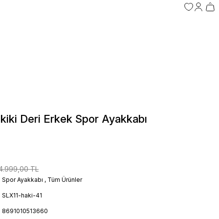
iki Deri Erkek Spor Ayakkabı
4.999,00 TL
Spor Ayakkabı
,
Tüm Ürünler
SLX11-haki-41
8691010513660