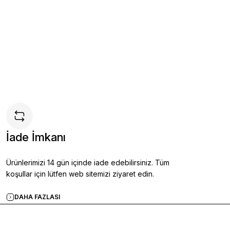
 Ayakkabı SİYAH - 44
İade İmkanı
e
Ürünlerimizi 14 gün içinde iade edebilirsiniz. Tüm
koşullar için lütfen web sitemizi ziyaret edin.
DAHA FAZLASI
Ayakkabı KAHVERENGİ - 42