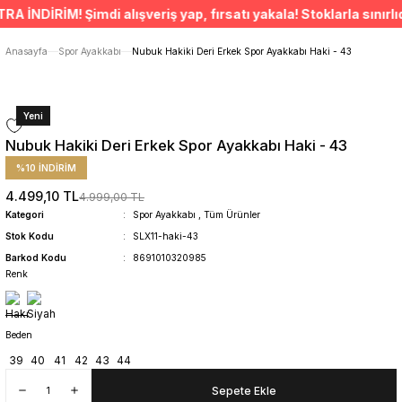
ÜCRETSİZ TESLİMAT İMKANI
NDİRİM! Şimdi alışveriş yap, fırsatı yakala! Stoklarla sınırlıdı
SÜRDÜRÜLEBİLİR ÜRÜNLER
14 GÜNDE İADE HAKKI
Anasayfa
Spor Ayakkabı
Nubuk Hakiki Deri Erkek Spor Ayakkabı Haki - 43
Yeni
Nubuk Hakiki Deri Erkek Spor Ayakkabı Haki - 43
%10 İNDİRİM
4.499,10 TL
4.999,00 TL
Kategori
Spor Ayakkabı
,
Tüm Ürünler
Stok Kodu
SLX11-haki-43
Barkod Kodu
8691010320985
Renk
Beden
39
40
41
42
43
44
Sepete Ekle