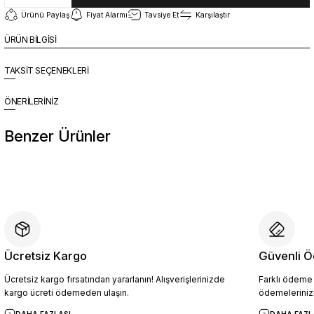
Ürünü Paylaş
Fiyat Alarmı
Tavsiye Et
Karşılaştır
ÜRÜN BİLGİSİ
TAKSİT SEÇENEKLERİ
ÖNERİLERİNİZ
Benzer Ürünler
%10
Yeni
YZN1026 Erkek Hakiki Deri Casual Ayakkabı SİYAH - 44
4.094,10 TL
4.549,00 TL
Ücretsiz Kargo
Güvenli Ö
Ücretsiz kargo fırsatından yararlanın! Alışverişlerinizde
Farklı ödeme p
Sepete Ekle
kargo ücreti ödemeden ulaşın.
ödemelerinizi