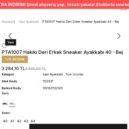
ÜCRETSİZ TESLİMAT İMKANI
İRİM! Şimdi alışveriş yap, fırsatı yakala! Stoklarla sınırlıdır.
SÜRDÜRÜLEBİLİR ÜRÜNLER
14 GÜNDE İADE HAKKI
ÜCRETSİZ TESLİMAT İMKANI
Anasayfa
Spor Ayakkabı
PTA1007 Hakiki Deri Erkek Sneaker Ayakkabı 40 - Bej
SÜRDÜRÜLEBİLİR ÜRÜNLER
14 GÜNDE İADE HAKKI
Yeni
PTA1007 Hakiki Deri Erkek Sneaker Ayakkabı 40 - Bej
%10 İNDİRİM
3.284,10 TL
3.649,00 TL
Kategori
Spor Ayakkabı
,
Tüm Ürünler
Stok Kodu
1122931
Barkod Kodu
1351821122931
Renk
Beden
40
41
42
43
44