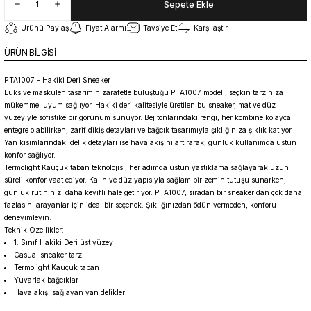
Sepete Ekle
Ürünü Paylaş
Fiyat Alarmı
Tavsiye Et
Karşılaştır
ÜRÜN BİLGİSİ
PTA1007 - Hakiki Deri Sneaker
Lüks ve maskülen tasarımın zarafetle buluştuğu PTA1007 modeli, seçkin tarzınıza
mükemmel uyum sağlıyor. Hakiki deri kalitesiyle üretilen bu sneaker, mat ve düz
yüzeyiyle sofistike bir görünüm sunuyor. Bej tonlarındaki rengi, her kombine kolayca
entegre olabilirken, zarif dikiş detayları ve bağcık tasarımıyla şıklığınıza şıklık katıyor.
Yan kısımlarındaki delik detayları ise hava akışını artırarak, günlük kullanımda üstün
konfor sağlıyor.
Termolight Kauçuk taban teknolojisi, her adımda üstün yastıklama sağlayarak uzun
süreli konfor vaat ediyor. Kalın ve düz yapısıyla sağlam bir zemin tutuşu sunarken,
günlük rutininizi daha keyifli hale getiriyor. PTA1007, sıradan bir sneaker'dan çok daha
fazlasını arayanlar için ideal bir seçenek. Şıklığınızdan ödün vermeden, konforu
deneyimleyin.
Teknik Özellikler:
1. Sınıf Hakiki Deri üst yüzey
Casual sneaker tarz
Termolight Kauçuk taban
Yuvarlak bağcıklar
Hava akışı sağlayan yan delikler