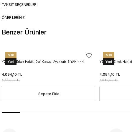
TAKSİT SEÇENEKLERİ
ÖNERİLERİNİZ
Benzer Ürünler
%10
%10
Yeni
Yeni
YZN1026 Erkek Hakiki Deri Casual Ayakkabı SİYAH - 44
YZN1025 Erkek Hakiki
4.094,10 TL
4.094,10 TL
4.549,00 TL
4.549,00 TL
Sepete Ekle