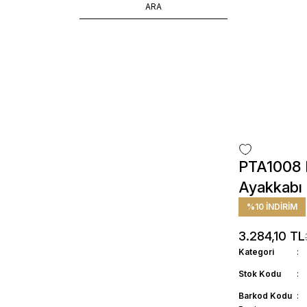
ÜCRETSİZ TESLİMAT İMKANI
SÜRDÜRÜLEBİLİR ÜRÜNLER
14 GÜNDE İADE HAKKI
PTA1008 H
Ayakkabı 
%10 İNDİRİM
3.284,10 TL
Kategori
Stok Kodu
Barkod Kodu