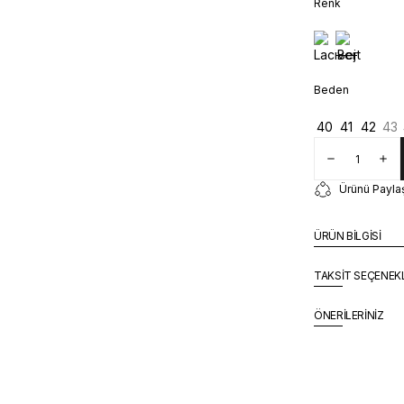
Renk
Beden
40
41
42
43
Ürünü Payla
ÜRÜN BİLGİSİ
TAKSİT SEÇENEK
ÖNERİLERİNİZ