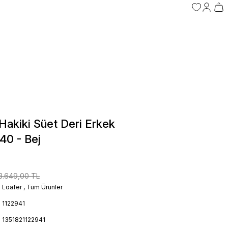
akiki Süet Deri Erkek
40 - Bej
3.649,00 TL
Loafer
,
Tüm Ürünler
1122941
1351821122941