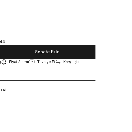
44
Sepete Ekle
ş
Fiyat Alarmı
Tavsiye Et
Karşılaştır
LERİ