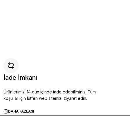
asual Ayakkabı BORDO - 43
İade İmkanı
Ekle
Ürünlerimizi 14 gün içinde iade edebilirsiniz. Tüm
koşullar için lütfen web sitemizi ziyaret edin.
DAHA FAZLASI
l Ayakkabı LACİVERT - 44