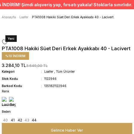
ÜCRETSİZ TESLİMAT İMKANI
İM! Şimdi alışveriş yap, fırsatı yakala! Stoklarla sınırlıdır. •
SÜRDÜRÜLEBİLİR ÜRÜNLER
14 GÜNDE İADE HAKKI
Anasayfa
Loafer
PTA1008 Hakiki Süet Deri Erkek Ayakkabı 40 - Lacivert
Yeni
PTA1008 Hakiki Süet Deri Erkek Ayakkabı 40 - Lacivert
%10 İNDİRİM
3.284,10 TL
3.649,00 TL
Kategori
Loafer
,
Tüm Ürünler
Stok Kodu
1122946
Barkod Kodu
1351821122946
Renk
Beden
40
41
42
43
44
Gelince Haber Ver