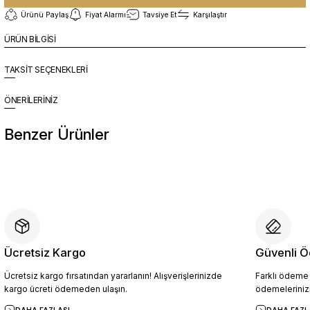
Ürünü Paylaş
Fiyat Alarmı
Tavsiye Et
Karşılaştır
ÜRÜN BİLGİSİ
TAKSİT SEÇENEKLERİ
ÖNERİLERİNİZ
Benzer Ürünler
%10
Yeni
YZN1014 Erkek Hakiki Deri Casual Ayakkabı SİYAH - 44
4.454,10 TL
4.949,00 TL
Ücretsiz Kargo
Güvenli Ö
Ücretsiz kargo fırsatından yararlanın! Alışverişlerinizde
Farklı ödeme p
Sepete Ekle
kargo ücreti ödemeden ulaşın.
ödemelerinizi