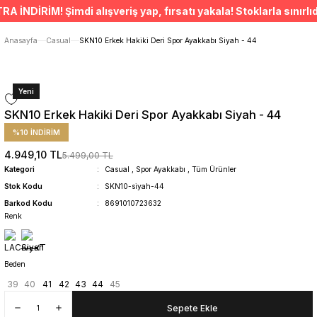
ÜCRETSİZ TESLİMAT İMKANI
NDİRİM! Şimdi alışveriş yap, fırsatı yakala! Stoklarla sınırlıdı
SÜRDÜRÜLEBİLİR ÜRÜNLER
14 GÜNDE İADE HAKKI
Anasayfa
Casual
SKN10 Erkek Hakiki Deri Spor Ayakkabı Siyah - 44
Yeni
SKN10 Erkek Hakiki Deri Spor Ayakkabı Siyah - 44
%10 İNDİRİM
4.949,10 TL
5.499,00 TL
Kategori
Casual
,
Spor Ayakkabı
,
Tüm Ürünler
Stok Kodu
SKN10-siyah-44
Barkod Kodu
8691010723632
Renk
Beden
39
40
41
42
43
44
45
Sepete Ekle