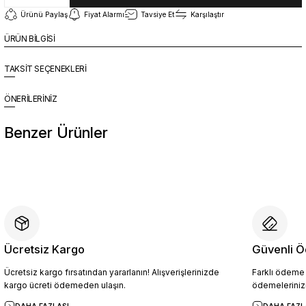
Ürünü Paylaş
Fiyat Alarmı
Tavsiye Et
Karşılaştır
ÜRÜN BİLGİSİ
TAKSİT SEÇENEKLERİ
ÖNERİLERİNİZ
Benzer Ürünler
%10
Yeni
YZN1023 Erkek Hakiki Deri Spor Ayakkabı SİYAH - 44
4.409,10 TL
4.899,00 TL
Ücretsiz Kargo
Güvenli Ö
Ücretsiz kargo fırsatından yararlanın! Alışverişlerinizde
Farklı ödeme p
Sepete Ekle
kargo ücreti ödemeden ulaşın.
ödemelerinizi