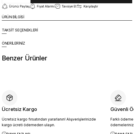
Ürünü Paylaş
Fiyat Alarmı
Tavsiye Et
Karşılaştır
ÜRÜN BİLGİSİ
TAKSİT SEÇENEKLERİ
ÖNERİLERİNİZ
Benzer Ürünler
%10
Yeni
YZN1014 Erkek Hakiki Deri Casual Ayakkabı SİYAH - 44
4.454,10 TL
4.949,00 TL
Ücretsiz Kargo
Güvenli Ö
Ücretsiz kargo fırsatından yararlanın! Alışverişlerinizde
Farklı ödeme p
Sepete Ekle
kargo ücreti ödemeden ulaşın.
ödemelerinizi