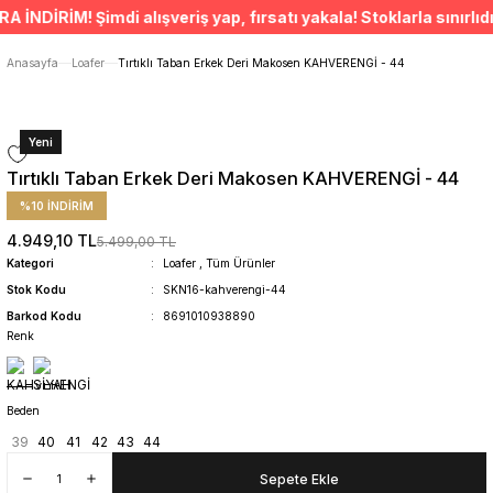
ÜCRETSİZ TESLİMAT İMKANI
DİRİM! Şimdi alışveriş yap, fırsatı yakala! Stoklarla sınırlıdır
SÜRDÜRÜLEBİLİR ÜRÜNLER
14 GÜNDE İADE HAKKI
Anasayfa
Loafer
Tırtıklı Taban Erkek Deri Makosen KAHVERENGİ - 44
Yeni
Tırtıklı Taban Erkek Deri Makosen KAHVERENGİ - 44
%10 İNDİRİM
4.949,10 TL
5.499,00 TL
Kategori
Loafer
,
Tüm Ürünler
Stok Kodu
SKN16-kahverengi-44
Barkod Kodu
8691010938890
Renk
Beden
39
40
41
42
43
44
Sepete Ekle