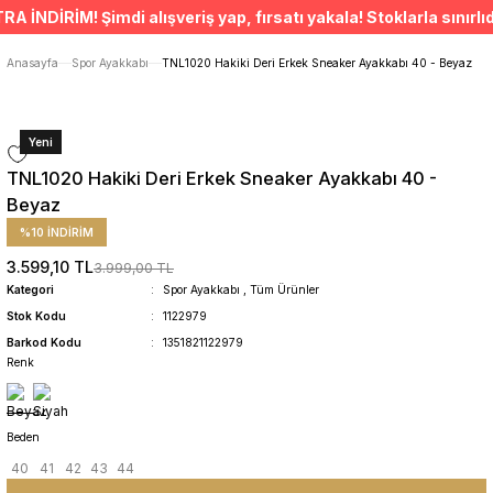
ÜCRETSİZ TESLİMAT İMKANI
DİRİM! Şimdi alışveriş yap, fırsatı yakala! Stoklarla sınırlıdır
SÜRDÜRÜLEBİLİR ÜRÜNLER
14 GÜNDE İADE HAKKI
Anasayfa
Spor Ayakkabı
TNL1020 Hakiki Deri Erkek Sneaker Ayakkabı 40 - Beyaz
Yeni
TNL1020 Hakiki Deri Erkek Sneaker Ayakkabı 40 -
Beyaz
%10 İNDİRİM
3.599,10 TL
3.999,00 TL
Kategori
Spor Ayakkabı
,
Tüm Ürünler
Stok Kodu
1122979
Barkod Kodu
1351821122979
Renk
Beden
40
41
42
43
44