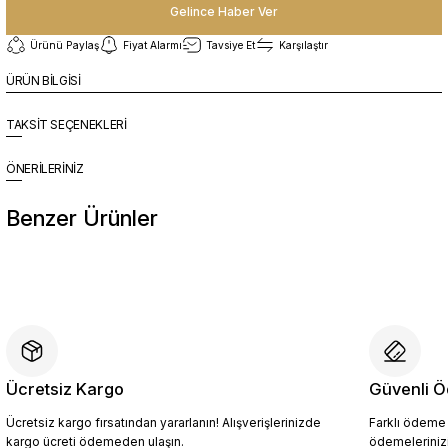
Gelince Haber Ver
Ürünü Paylaş
Fiyat Alarmı
Tavsiye Et
Karşılaştır
ÜRÜN BİLGİSİ
TAKSİT SEÇENEKLERİ
ÖNERİLERİNİZ
Benzer Ürünler
%10
Yeni
YZN1026 Erkek Hakiki Deri Casual Ayakkabı SİYAH - 44
4.094,10 TL
4.549,00 TL
Ücretsiz Kargo
Güvenli Ö
Ücretsiz kargo fırsatından yararlanın! Alışverişlerinizde
Farklı ödeme p
Sepete Ekle
kargo ücreti ödemeden ulaşın.
ödemelerinizi