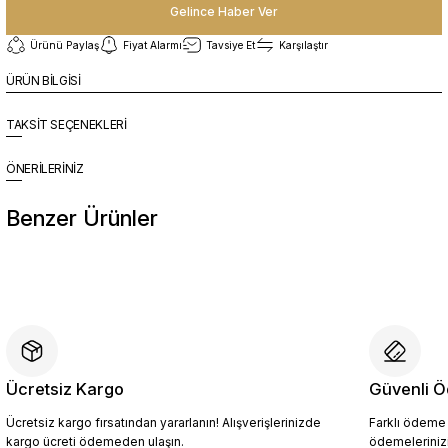
Gelince Haber Ver
Ürünü Paylaş
Fiyat Alarmı
Tavsiye Et
Karşılaştır
ÜRÜN BİLGİSİ
TAKSİT SEÇENEKLERİ
ÖNERİLERİNİZ
Benzer Ürünler
%10
Yeni
YZN1026 Erkek Hakiki Deri Casual Ayakkabı SİYAH - 44
4.094,10 TL
4.549,00 TL
Ücretsiz Kargo
Güvenli Ö
Ücretsiz kargo fırsatından yararlanın! Alışverişlerinizde
Farklı ödeme p
Sepete Ekle
kargo ücreti ödemeden ulaşın.
ödemelerinizi