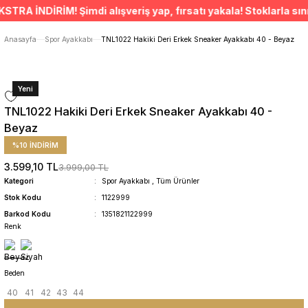
ÜCRETSİZ TESLİMAT İMKANI
A İNDİRİM! Şimdi alışveriş yap, fırsatı yakala! Stoklarla sınırl
SÜRDÜRÜLEBİLİR ÜRÜNLER
14 GÜNDE İADE HAKKI
Anasayfa
Spor Ayakkabı
TNL1022 Hakiki Deri Erkek Sneaker Ayakkabı 40 - Beyaz
Yeni
TNL1022 Hakiki Deri Erkek Sneaker Ayakkabı 40 -
Beyaz
%10 İNDİRİM
3.599,10 TL
3.999,00 TL
Kategori
Spor Ayakkabı
,
Tüm Ürünler
Stok Kodu
1122999
Barkod Kodu
1351821122999
Renk
Beden
40
41
42
43
44