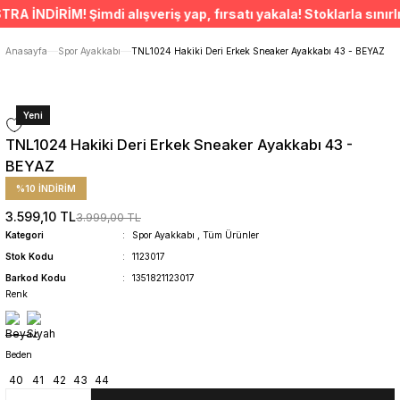
ÜCRETSİZ TESLİMAT İMKANI
NDİRİM! Şimdi alışveriş yap, fırsatı yakala! Stoklarla sınırlıd
SÜRDÜRÜLEBİLİR ÜRÜNLER
14 GÜNDE İADE HAKKI
Anasayfa
Spor Ayakkabı
TNL1024 Hakiki Deri Erkek Sneaker Ayakkabı 43 - BEYAZ
Yeni
TNL1024 Hakiki Deri Erkek Sneaker Ayakkabı 43 -
BEYAZ
%10 İNDİRİM
3.599,10 TL
3.999,00 TL
Kategori
Spor Ayakkabı
,
Tüm Ürünler
Stok Kodu
1123017
Barkod Kodu
1351821123017
Renk
Beden
40
41
42
43
44