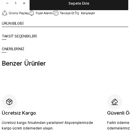
Sepete Ekle
Ürünü Paylaş
Fiyat Alarmı
Tavsiye Et
Karşılaştır
ÜRÜN BİLGİSİ
TAKSİT SEÇENEKLERİ
ÖNERİLERİNİZ
Benzer Ürünler
%10
Yeni
YZN1026 Erkek Hakiki Deri Casual Ayakkabı SİYAH - 44
4.094,10 TL
4.549,00 TL
Ücretsiz Kargo
Güvenli Ö
Ücretsiz kargo fırsatından yararlanın! Alışverişlerinizde
Farklı ödeme p
Sepete Ekle
kargo ücreti ödemeden ulaşın.
ödemelerinizi