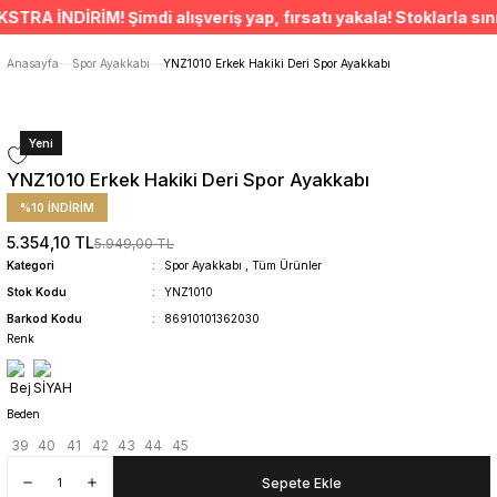
ÜCRETSİZ TESLİMAT İMKANI
 İNDİRİM! Şimdi alışveriş yap, fırsatı yakala! Stoklarla sınırlı
SÜRDÜRÜLEBİLİR ÜRÜNLER
14 GÜNDE İADE HAKKI
Anasayfa
Spor Ayakkabı
YNZ1010 Erkek Hakiki Deri Spor Ayakkabı
Yeni
YNZ1010 Erkek Hakiki Deri Spor Ayakkabı
%10 İNDİRİM
5.354,10 TL
5.949,00 TL
Kategori
Spor Ayakkabı
,
Tüm Ürünler
Stok Kodu
YNZ1010
Barkod Kodu
86910101362030
Renk
Beden
39
40
41
42
43
44
45
Sepete Ekle