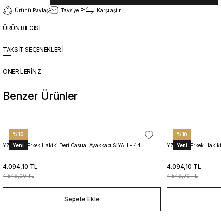
Ürünü Paylaş
Tavsiye Et
Karşılaştır
ÜRÜN BİLGİSİ
TAKSİT SEÇENEKLERİ
ÖNERİLERİNİZ
Benzer Ürünler
%10
%10
Yeni
Yeni
YZN1026 Erkek Hakiki Deri Casual Ayakkabı SİYAH - 44
YZN1025 Erkek Hakiki
4.094,10 TL
4.094,10 TL
4.549,00 TL
4.549,00 TL
Sepete Ekle