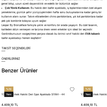
genel bitişi, uzun süreli dayanıklılık ve estetik bir bütünlük sağlar.
Çok Yönlü Kullanım:
Bu hakiki deri loafer ayakkabı, iş toplantılarından özel akşam
yemeklerine, günlük şehir yürüyüşlerinden hafta sonu buluşmalarına kadar geniş bir
kullanım alanı sunar. Takım elbiselerden chino pantolonlara, şık kot pantolonlara kadar
pek çok kombinle kolayca uyum sağlar.
Leopar By Bronzeface farkıyla şıklık ve konforu bir arada yaşayın. Bu özel tasarım,
kaliteden ödün vermeyen ve tarzına önem veren erkekler için ideal bir seçimdir.
Gardırobunuzun vazgeçilmez parçası olacak bu birinci sınıf hakiki deri
EVA tabanlı
loafer ayakkabıyı hemen keşfedin!
TAKSİT SEÇENEKLERİ
ÖNERİLERİNİZ
Benzer Ürünler
%10
%10
Yeni
Yeni
YZN1023 Erkek Hakiki Deri Spor Ayakkabı SİYAH - 44
YZN1023 Erkek Hakiki
4.409,10 TL
4.409,10 TL