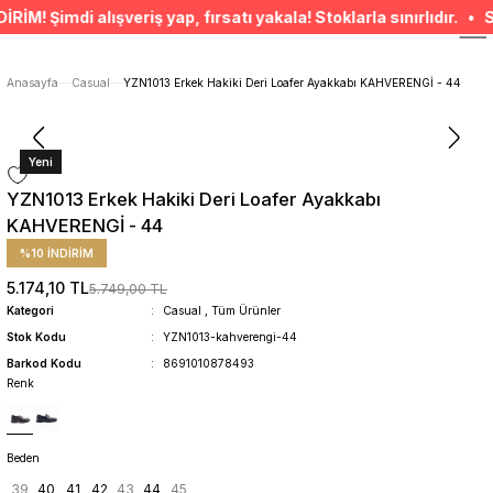
ÜCRETSİZ TESLİMAT İMKANI
imdi alışveriş yap, fırsatı yakala! Stoklarla sınırlıdır. • SEPE
SÜRDÜRÜLEBİLİR ÜRÜNLER
14 GÜNDE İADE HAKKI
ÜCRETSİZ TESLİMAT İMKANI
Anasayfa
Casual
YZN1013 Erkek Hakiki Deri Loafer Ayakkabı KAHVERENGİ - 44
SÜRDÜRÜLEBİLİR ÜRÜNLER
14 GÜNDE İADE HAKKI
Yeni
YZN1013 Erkek Hakiki Deri Loafer Ayakkabı
KAHVERENGİ - 44
%10 İNDİRİM
5.174,10 TL
5.749,00 TL
Kategori
Casual
,
Tüm Ürünler
Stok Kodu
YZN1013-kahverengi-44
Barkod Kodu
8691010878493
Renk
Beden
39
40
41
42
43
44
45