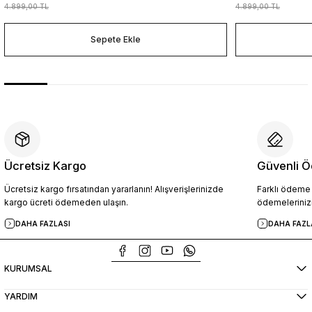
4.899,00 TL
4.899,00 TL
Sepete Ekle
Ücretsiz Kargo
Güvenli Ö
Ücretsiz kargo fırsatından yararlanın! Alışverişlerinizde
Farklı ödeme p
kargo ücreti ödemeden ulaşın.
ödemelerinizi
DAHA FAZLASI
DAHA FAZL
KURUMSAL
YARDIM